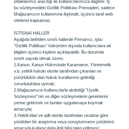
ortaklarımız aracılığı ile kullanıcılarımıza dağıtılır. İş
bu sözleşmedeki Gizlilik Politikası Prensipleri, sadece
Mağazamızın kullanımına ilişkindir, üçüncü taraf web
sitelerini kapsamaz.
İSTİSNAİ HALLER
Aşağıda belirtilen sınırlı hallerde Firmamız, işbu
"Gizlilik Politikası" hükümleri dışında kullanıcılara ait
bilgileri üçüncü kişilere açıklayabilir. Bu durumlar
sınırlı sayıda olmak üzere;
1.
Kanun, Kanun Hükmünde Kararname, Yönetmelik
v.b. yetkili hukuki otorite tarafından çıkarılan ve
yürürlülükte olan hukuk kurallarının getirdiği
zorunluluklara uymak;
2.
Mağazamızın kullanıcılarla akdettiği "Üyelik
Sözleşmesi"'nin ve diğer sözleşmelerin gereklerini
yerine getirmek ve bunları uygulamaya koymak
amacıyla;
3.
Yetkili idari ve adli otorite tarafından usulüne göre
yürütülen bir araştırma veya soruşturmanın yürütümü
amacıyla kullanıcılarla ilgili bilgi talep edilmesi;