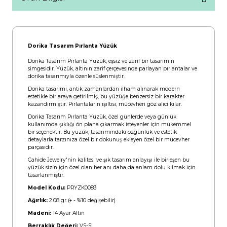
Dorika Tasarım Pırlanta Yüzük
Dorika Tasarım Pırlanta Yüzük, eşsiz ve zarif bir tasarımın
simgesidir. Yüzük, altının zarif çerçevesinde parlayan pırlantalar ve
dorika tasarımıyla özenle süslenmiştir.
Dorika tasarımı, antik zamanlardan ilham alınarak modern
estetikle bir araya getirilmiş, bu yüzüğe benzersiz bir karakter
kazandırmıştır. Pırlantaların ışıltısı, mücevheri göz alıcı kılar.
Dorika Tasarım Pırlanta Yüzük, özel günlerde veya günlük
kullanımda şıklığı ön plana çıkarmak isteyenler için mükemmel
bir seçenektir. Bu yüzük, tasarımındaki özgünlük ve estetik
detaylarla tarzınıza özel bir dokunuş ekleyen özel bir mücevher
parçasıdır.
Cahide Jewelry'nin kalitesi ve şık tasarım anlayışı ile birleşen bu
yüzük sizin için özel olan her anı daha da anlam dolu kılmak için
tasarlanmıştır.
Model Kodu:
PRYZK0083
Ağırlık:
2.08 gr (+ - %10 değişebilir)
Madeni:
14 Ayar Altın
Berraklık Değeri:
VS-SI