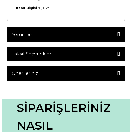
Karat Bilgisi :
0,09 ct
Yorumlar
Taksit Seçenekleri
Bu ürüne ilk yorumu siz yapın!
Yorum Yaz
Önerileriniz
Bu ürünün fiyat bilgisi, resim, ürün açıklamalarında ve diğer
konularda yetersiz gördüğünüz noktaları öneri formunu
kullanarak tarafımıza iletebilirsiniz.
Görüş ve önerileriniz için teşekkür ederiz.
SİPARİŞLERİNİZ
Ürün resmi kalitesiz, bozuk veya görüntülenemiyor.
NASIL
Ürün açıklamasında eksik bilgiler bulunuyor.
Ürün bilgilerinde hatalar bulunuyor.