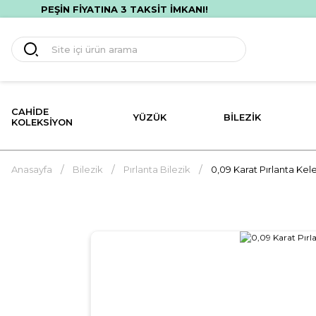
PEŞİN FİYATINA 3 TAKSİT İMKANI!
CAHIDE
YÜZÜK
BILEZIK
KOLEKSIYON
Anasayfa
Bilezik
Pırlanta Bilezik
0,09 Karat Pırlanta Kel