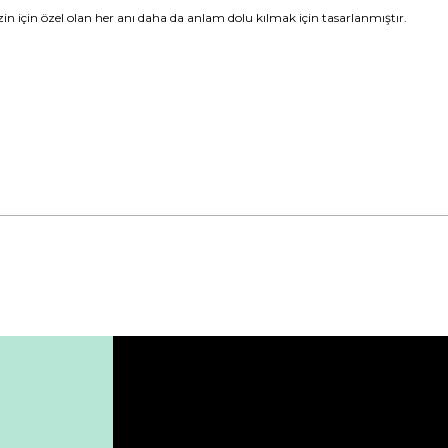
 sizin için özel olan her anı daha da anlam dolu kılmak için tasarlanmıştır.
da yetersiz gördüğünüz noktaları öneri formunu kullanarak tarafımıza ile
Bu ürüne ilk yorumu siz yapın!
Yorum Yaz