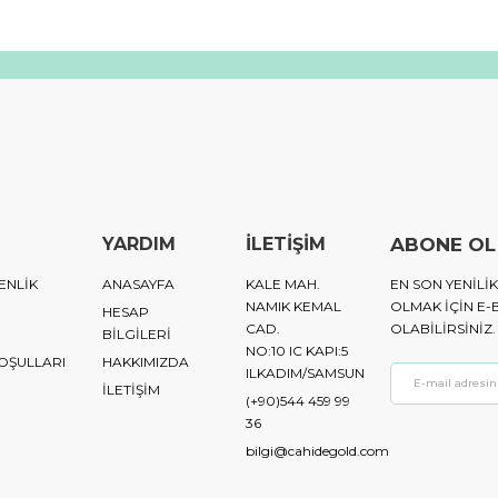
YARDIM
İLETİŞİM
ABONE OL
ENLİK
ANASAYFA
KALE MAH.
EN SON YENIL
NAMIK KEMAL
OLMAK IÇIN E-
HESAP
CAD.
OLABILIRSINIZ.
BİLGİLERİ
NO:10 IC KAPI:5
KOŞULLARI
HAKKIMIZDA
ILKADIM/SAMSUN
İLETİŞİM
(+90)544 459 99
36
bilgi@cahidegold.com