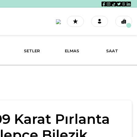
SETLER
ELMAS
SAAT
09 Karat Pırlanta
lepçe Bilezik