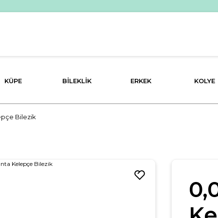
KÜPE
BILEKLIK
ERKEK
KOLYE
epçe Bilezik
0,
Ke