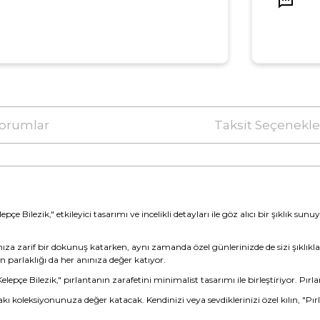
orumlar
Taksit Seçenekle
lezik," etkileyici tasarımı ve incelikli detayları ile göz alıcı bir şıklık sunuyor
nıza zarif bir dokunuş katarken, aynı zamanda özel günlerinizde de sizi şıklıkl
n parlaklığı da her anınıza değer katıyor.
pçe Bilezik," pırlantanın zarafetini minimalist tasarımı ile birleştiriyor. Pırlant
k takı koleksiyonunuza değer katacak. Kendinizi veya sevdiklerinizi özel kılın, "Pı