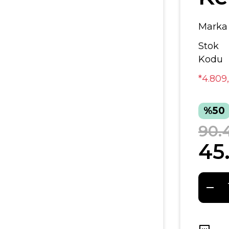
Marka
Stok
Kodu
*4.809
%50
90.
45