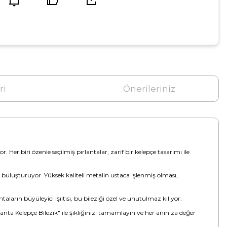
ri
Önerileriniz
. Her biri özenle seçilmiş pırlantalar, zarif bir kelepçe tasarımı ile
a buluşturuyor. Yüksek kaliteli metalin ustaca işlenmiş olması,
aların büyüleyici ışıltısı, bu bileziği özel ve unutulmaz kılıyor.
rlanta Kelepçe Bilezik" ile şıklığınızı tamamlayın ve her anınıza değer