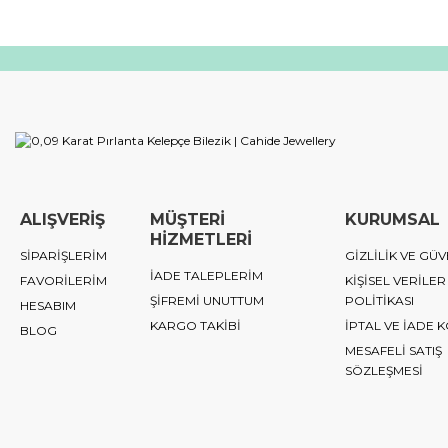
ALIŞVERİŞ
MÜŞTERİ
KURUMSAL
HİZMETLERİ
SİPARİŞLERİM
GİZLİLİK VE GÜV
İADE TALEPLERİM
FAVORİLERİM
KİŞİSEL VERİLER
ŞİFREMİ UNUTTUM
POLİTİKASI
HESABIM
KARGO TAKİBİ
İPTAL VE İADE 
BLOG
MESAFELİ SATIŞ
SÖZLEŞMESİ