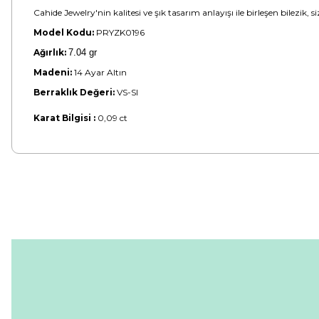
Cahide Jewelry'nin kalitesi ve şık tasarım anlayışı ile birleşen bilezik,
Model Kodu:
PRYZK0196
Ağırlık:
7.04 gr
Madeni:
14 Ayar Altın
Berraklık Değeri:
VS-SI
Karat Bilgisi :
0,09 ct
Bu ürünün fiyat bilgisi, resim, ürün açıklamalarında ve diğer konular
Görüş ve önerileriniz için teşekkür ederiz.
Ürün resmi kalitesiz, bozuk veya görüntülenemiyor.
Ürün açıklamasında eksik bilgiler bulunuyor.
Ürün bilgilerinde hatalar bulunuyor.
Ürün fiyatı diğer sitelerden daha pahalı.
Bu ürüne benzer farklı alternatifler olmalı.