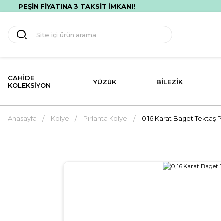
TSİZ HIZLI TESLİMAT! İLK ALIŞVERİŞİNE ÖZEL %10 İNDİRİM!
CAHIDE
YÜZÜK
BILEZIK
KOLEKSIYON
Anasayfa
Kolye
Pırlanta Kolye
0,16 Karat Baget Tektaş P