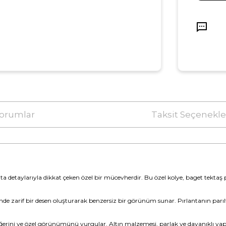
orumlar
Taksit Seçenekle
ta detaylarıyla dikkat çeken özel bir mücevherdir. Bu özel kolye, baget tektaş pı
e zarif bir desen oluşturarak benzersiz bir görünüm sunar. Pırlantanın parıltısı
eğerini ve özel görünümünü vurgular. Altın malzemesi, parlak ve dayanıklı yapı