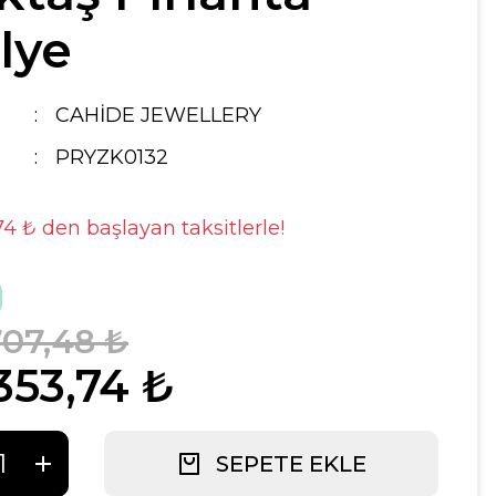
lye
CAHİDE JEWELLERY
PRYZK0132
74 ₺ den başlayan taksitlerle!
707,48 ₺
353,74 ₺
SEPETE EKLE