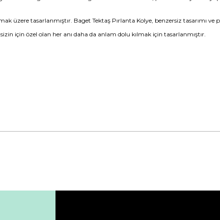
mak üzere tasarlanmıştır. Baget Tektaş Pırlanta Kolye, benzersiz tasarımı ve pırl
, sizin için özel olan her anı daha da anlam dolu kılmak için tasarlanmıştır.
da yetersiz gördüğünüz noktaları öneri formunu kullanarak tarafımıza ile
Bu ürüne ilk yorumu siz yapın!
Yorum Yaz