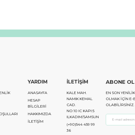
YARDIM
İLETİŞİM
ABONE OL
ENLİK
ANASAYFA
KALE MAH.
EN SON YENIL
NAMIK KEMAL
OLMAK IÇIN E-
HESAP
CAD.
OLABILIRSINIZ.
BİLGİLERİ
NO:10 IC KAPI:5
KOŞULLARI
HAKKIMIZDA
ILKADIM/SAMSUN
İLETİŞİM
(+90)544 459 99
36