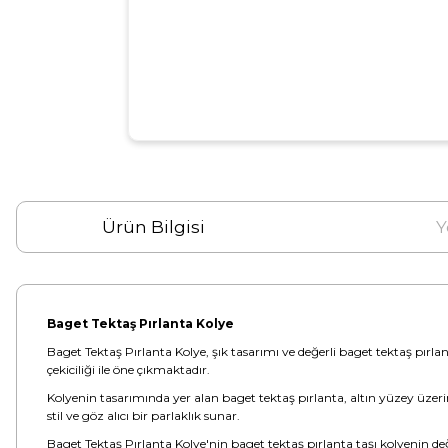
Ürün Bilgisi
Y
Baget Tektaş Pırlanta Kolye
Baget Tektaş Pırlanta Kolye, şık tasarımı ve değerli baget tektaş pırlan
çekiciliği ile öne çıkmaktadır.
Kolyenin tasarımında yer alan baget tektaş pırlanta, altın yüzey üzerind
stil ve göz alıcı bir parlaklık sunar.
Baget Tektaş Pırlanta Kolye'nin baget tektaş pırlanta taşı kolyenin d