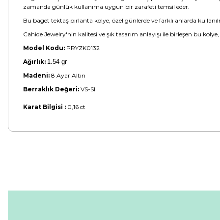
zamanda günlük kullanıma uygun bir zarafeti temsil eder.
Bu baget tektaş pırlanta kolye, özel günlerde ve farklı anlarda kullanıl
Cahide Jewelry'nin kalitesi ve şık tasarım anlayışı ile birleşen bu kolye
Model Kodu:
PRYZK0132
Ağırlık:
1.54 gr
Madeni:
8 Ayar Altın
Berraklık Değeri:
VS-SI
Karat Bilgisi :
0,16 ct
Bu ürünün fiyat bilgisi, resim, ürün açıklamalarında ve diğer konular
Görüş ve önerileriniz için teşekkür ederiz.
Ürün resmi kalitesiz, bozuk veya görüntülenemiyor.
Ürün açıklamasında eksik bilgiler bulunuyor.
Ürün bilgilerinde hatalar bulunuyor.
Ürün fiyatı diğer sitelerden daha pahalı.