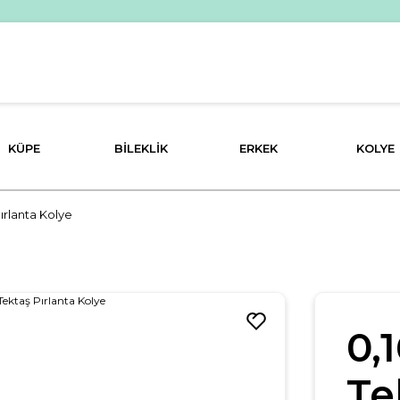
PEŞİN FİYATINA 3 TAKSİT İMKANI!
KÜPE
BILEKLIK
ERKEK
KOLYE
ırlanta Kolye
0,
Te