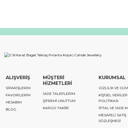
ALIŞVERİŞ
MÜŞTERİ
KURUMSAL
HİZMETLERİ
SİPARİŞLERİM
GİZLİLİK VE GÜV
İADE TALEPLERİM
FAVORİLERİM
KİŞİSEL VERİLER
ŞİFREMİ UNUTTUM
POLİTİKASI
HESABIM
KARGO TAKİBİ
İPTAL VE İADE 
BLOG
MESAFELİ SATIŞ
SÖZLEŞMESİ