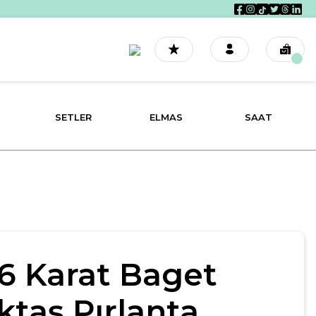
SETLER
ELMAS
SAAT
16 Karat Baget
ktaş Pırlanta