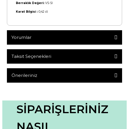
Berraklık Değeri:
VS-SI
Karat Bilgisi :
0,42 ct
Yorumlar
Taksit Seçenekleri
Bu ürüne ilk yorumu siz yapın!
Yorum Yaz
Önerileriniz
Bu ürünün fiyat bilgisi, resim, ürün açıklamalarında ve diğer
konularda yetersiz gördüğünüz noktaları öneri formunu
kullanarak tarafımıza iletebilirsiniz.
Görüş ve önerileriniz için teşekkür ederiz.
SİPARİŞLERİNİZ
Ürün resmi kalitesiz, bozuk veya görüntülenemiyor.
NASIL
Ürün açıklamasında eksik bilgiler bulunuyor.