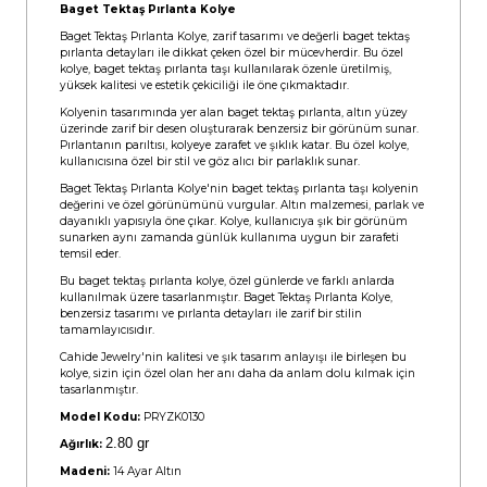
Baget Tektaş Pırlanta Kolye
Baget Tektaş Pırlanta Kolye, zarif tasarımı ve değerli baget tektaş
pırlanta detayları ile dikkat çeken özel bir mücevherdir. Bu özel
kolye, baget tektaş pırlanta taşı kullanılarak özenle üretilmiş,
yüksek kalitesi ve estetik çekiciliği ile öne çıkmaktadır.
Kolyenin tasarımında yer alan baget tektaş pırlanta, altın yüzey
üzerinde zarif bir desen oluşturarak benzersiz bir görünüm sunar.
Pırlantanın parıltısı, kolyeye zarafet ve şıklık katar. Bu özel kolye,
kullanıcısına özel bir stil ve göz alıcı bir parlaklık sunar.
Baget Tektaş Pırlanta Kolye'nin baget tektaş pırlanta taşı kolyenin
değerini ve özel görünümünü vurgular. Altın malzemesi, parlak ve
dayanıklı yapısıyla öne çıkar. Kolye, kullanıcıya şık bir görünüm
sunarken aynı zamanda günlük kullanıma uygun bir zarafeti
temsil eder.
Bu baget tektaş pırlanta kolye, özel günlerde ve farklı anlarda
kullanılmak üzere tasarlanmıştır. Baget Tektaş Pırlanta Kolye,
benzersiz tasarımı ve pırlanta detayları ile zarif bir stilin
tamamlayıcısıdır.
Cahide Jewelry'nin kalitesi ve şık tasarım anlayışı ile birleşen bu
kolye, sizin için özel olan her anı daha da anlam dolu kılmak için
tasarlanmıştır.
Model Kodu:
PRYZK0130
2.80 gr
Ağırlık:
Madeni:
14 Ayar Altın