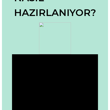
Ürün bilgilerinde hatalar bulunuyor.
HAZIRLANIYOR?
Ürün fiyatı diğer sitelerden daha pahalı.
Bu ürüne benzer farklı alternatifler olmalı.
Gönder