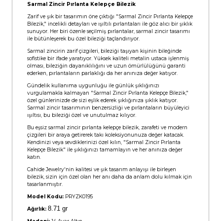
Sarmal Zincir Pırlanta Kelepçe Bilezik
Zarif ve şık bir tasarımın öne çıktığı "Sarmal Zincir Pırlanta Kelepçe
Bilezik," incelikli detayları ve ışıltılı pırlantaları ile göz alıcı bir şıklık
sunuyor. Her biri özenle seçilmiş pırlantalar, sarmal zincir tasarımı
ile bütünleşerek bu özel bileziği taçlandırıyor.
Sarmal zincirin zarif çizgileri, bileziği taşıyan kişinin bileğinde
sofistike bir ifade yaratıyor. Yüksek kaliteli metalin ustaca işlenmiş
olması, bileziğin dayanıklılığını ve uzun ömürlülüğünü garanti
ederken, pırlantaların parlaklığı da her anınıza değer katıyor.
Gündelik kullanıma uygunluğu ile günlük şıklığınızı
vurgulamakla kalmayan "Sarmal Zincir Pırlanta Kelepçe Bilezik,"
özel günlerinizde de sizi eşlik ederek şıklığınıza şıklık katıyor.
Sarmal zincir tasarımının benzersizliği ve pırlantaların büyüleyici
ışıltısı, bu bileziği özel ve unutulmaz kılıyor.
Bu eşsiz sarmal zincir pırlanta kelepçe bilezik, zarafeti ve modern
çizgileri bir araya getirerek takı koleksiyonunuza değer katacak.
Kendinizi veya sevdiklerinizi özel kılın, "Sarmal Zincir Pırlanta
Kelepçe Bilezik" ile şıklığınızı tamamlayın ve her anınıza değer
katın.
Cahide Jewelry'nin kalitesi ve şık tasarım anlayışı ile birleşen
bilezik, sizin için özel olan her anı daha da anlam dolu kılmak için
tasarlanmıştır.
Model Kodu:
PRYZK0195
8.71 gr
Ağırlık: