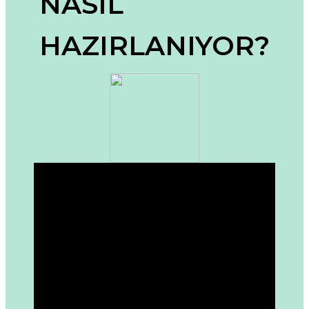
NASIL
Ürün bilgilerinde hatalar bulunuyor.
HAZIRLANIYOR?
Ürün fiyatı diğer sitelerden daha pahalı.
Bu ürüne benzer farklı alternatifler olmalı.
Gönder