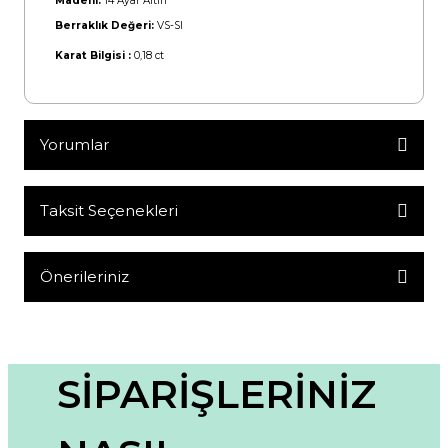
Madeni:
14 Ayar Altın
Berraklık Değeri:
VS-SI
Karat Bilgisi :
0,18 ct
Yorumlar
Taksit Seçenekleri
Bu ürüne ilk yorumu siz yapın!
Yorum Yaz
Önerileriniz
Bu ürünün fiyat bilgisi, resim, ürün açıklamalarında ve diğer
konularda yetersiz gördüğünüz noktaları öneri formunu
kullanarak tarafımıza iletebilirsiniz.
Görüş ve önerileriniz için teşekkür ederiz.
SİPARİŞLERİNİZ
Ürün resmi kalitesiz, bozuk veya görüntülenemiyor.
Ürün açıklamasında eksik bilgiler bulunuyor.