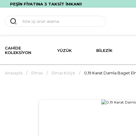
TSİZ HIZLI TESLİMAT! İLK ALIŞVERİŞİNE ÖZEL %10 İNDİRİM!
CAHIDE
YÜZÜK
BILEZIK
KOLEKSIYON
Anasayfa
Elmas
Elmas Kolye
0,19 Karat Damla Baget El