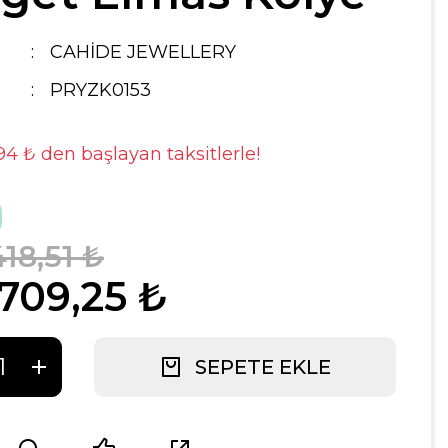
CAHİDE JEWELLERY
PRYZK0153
,94 ₺ den başlayan taksitlerle!
18,51 ₺
.709,25 ₺
SEPETE EKLE