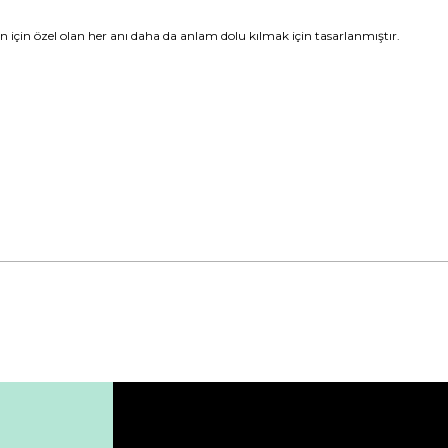
izin için özel olan her anı daha da anlam dolu kılmak için tasarlanmıştır.
da yetersiz gördüğünüz noktaları öneri formunu kullanarak tarafımıza ile
Bu ürüne ilk yorumu siz yapın!
Yorum Yaz