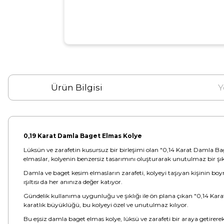
Ürün Bilgisi
Y
0,19 Karat Damla Baget Elmas Kolye
Lüksün ve zarafetin kusursuz bir birleşimi olan "0,14 Karat Damla Baget 
elmaslar, kolyenin benzersiz tasarımını oluşturarak unutulmaz bir şık
Damla ve baget kesim elmasların zarafeti, kolyeyi taşıyan kişinin boyn
ışıltısı da her anınıza değer katıyor.
Gündelik kullanıma uygunluğu ve şıklığı ile ön plana çıkan "0,14 Karat
karatlık büyüklüğü, bu kolyeyi özel ve unutulmaz kılıyor.
Bu eşsiz damla baget elmas kolye, lüksü ve zarafeti bir araya getirere