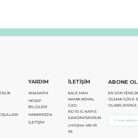
YARDIM
İLETİŞİM
ABONE OL
ENLİK
ANASAYFA
KALE MAH.
EN SON YENIL
NAMIK KEMAL
OLMAK IÇIN E-
HESAP
CAD.
OLABILIRSINIZ.
BİLGİLERİ
NO:10 IC KAPI:5
KOŞULLARI
HAKKIMIZDA
ILKADIM/SAMSUN
İLETİŞİM
(+90)544 459 99
36