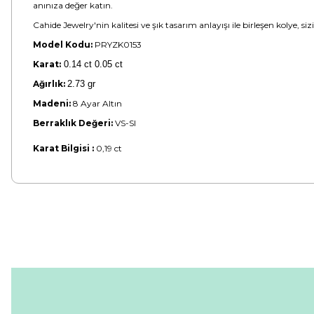
anınıza değer katın.
Cahide Jewelry'nin kalitesi ve şık tasarım anlayışı ile birleşen kolye, s
Model Kodu:
PRYZK0153
Karat:
0.14 ct 0.05 ct
Ağırlık:
2.73 gr
Madeni:
8 Ayar Altın
Berraklık Değeri:
VS-SI
Karat Bilgisi :
0,19 ct
Bu ürünün fiyat bilgisi, resim, ürün açıklamalarında ve diğer konular
Görüş ve önerileriniz için teşekkür ederiz.
Ürün resmi kalitesiz, bozuk veya görüntülenemiyor.
Ürün açıklamasında eksik bilgiler bulunuyor.
Ürün bilgilerinde hatalar bulunuyor.
Ürün fiyatı diğer sitelerden daha pahalı.