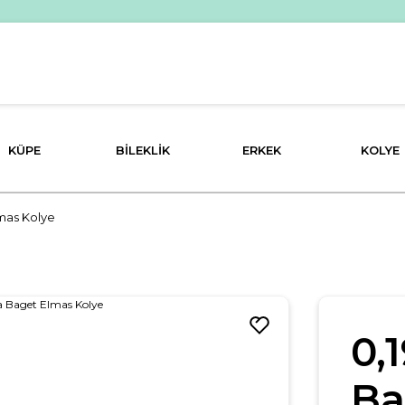
PEŞİN FİYATINA 3 TAKSİT İMKANI!
KÜPE
BILEKLIK
ERKEK
KOLYE
mas Kolye
0,
Ba