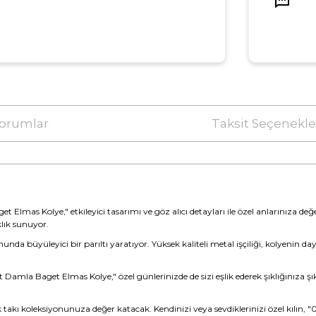
orumlar
Taksit Seçenekle
Elmas Kolye," etkileyici tasarımı ve göz alıcı detayları ile özel anlarınıza değ
lık sunuyor.
unda büyüleyici bir parıltı yaratıyor. Yüksek kaliteli metal işçiliği, kolyenin 
 Damla Baget Elmas Kolye," özel günlerinizde de sizi eşlik ederek şıklığınıza ş
k takı koleksiyonunuza değer katacak. Kendinizi veya sevdiklerinizi özel kılın,