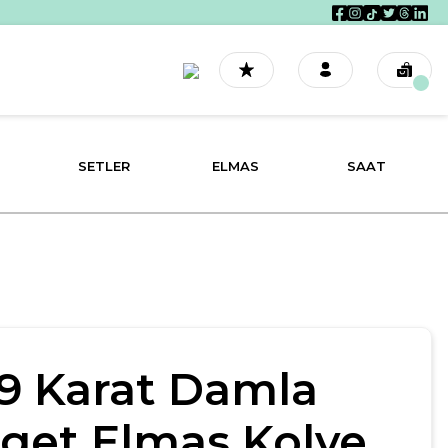
SETLER
ELMAS
SAAT
19 Karat Damla
get Elmas Kolye