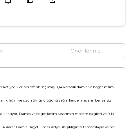
ri
Önerileriniz
er katıyor. Her biri özenle seçilmiş 0,14 karatlık damla ve baget kesim
dayanıklılığını ve uzun ömürlülüğünü sağlarken, elmasların benzersiz
ıklık katıyor. Damla ve baget kesim tasarımın modern çizgileri ve 0,14
 "0,14 Karat Damla Baget Elmas Kolye" ile şıklığınızı tamamlayın ve her