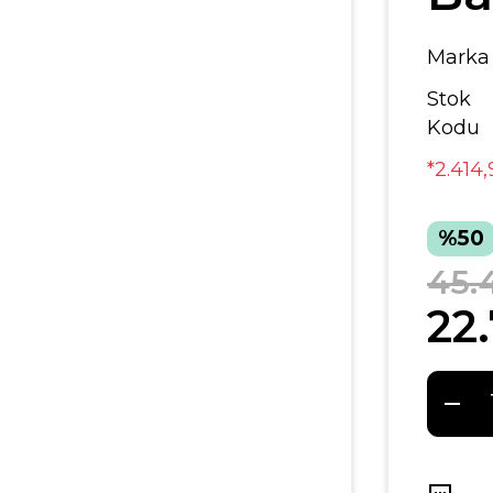
Marka
Stok
Kodu
*2.414
%50
45.4
22