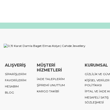
ALIŞVERİŞ
MÜŞTERİ
KURUMSAL
HİZMETLERİ
SİPARİŞLERİM
GİZLİLİK VE GÜV
İADE TALEPLERİM
FAVORİLERİM
KİŞİSEL VERİLER
ŞİFREMİ UNUTTUM
POLİTİKASI
HESABIM
KARGO TAKİBİ
İPTAL VE İADE 
BLOG
MESAFELİ SATIŞ
SÖZLEŞMESİ