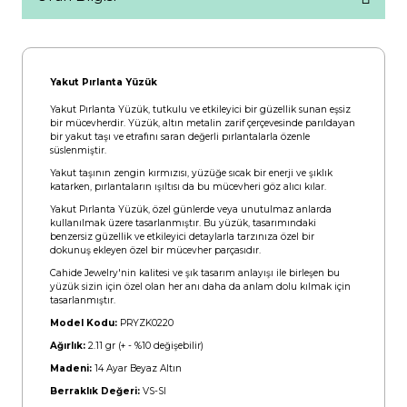
Yakut Pırlanta Yüzük
Yakut Pırlanta Yüzük, tutkulu ve etkileyici bir güzellik sunan eşsiz
bir mücevherdir. Yüzük, altın metalin zarif çerçevesinde parıldayan
bir yakut taşı ve etrafını saran değerli pırlantalarla özenle
süslenmiştir.
Yakut taşının zengin kırmızısı, yüzüğe sıcak bir enerji ve şıklık
katarken, pırlantaların ışıltısı da bu mücevheri göz alıcı kılar.
Yakut Pırlanta Yüzük, özel günlerde veya unutulmaz anlarda
kullanılmak üzere tasarlanmıştır. Bu yüzük, tasarımındaki
benzersiz güzellik ve etkileyici detaylarla tarzınıza özel bir
dokunuş ekleyen özel bir mücevher parçasıdır.
Cahide Jewelry'nin kalitesi ve şık tasarım anlayışı ile birleşen bu
yüzük sizin için özel olan her anı daha da anlam dolu kılmak için
tasarlanmıştır.
Model Kodu:
PRYZK0220
Ağırlık:
2.11 gr (+ - %10 değişebilir)
Madeni:
14 Ayar Beyaz Altın
Berraklık Değeri:
VS-SI