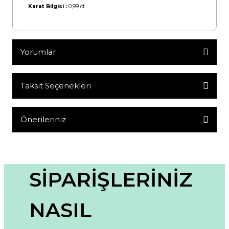
Karat Bilgisi :
0,99 ct
Yorumlar
Taksit Seçenekleri
Bu ürüne ilk yorumu siz yapın!
Yorum Yaz
Önerileriniz
Bu ürünün fiyat bilgisi, resim, ürün açıklamalarında ve diğer
konularda yetersiz gördüğünüz noktaları öneri formunu
kullanarak tarafımıza iletebilirsiniz.
Görüş ve önerileriniz için teşekkür ederiz.
SİPARİŞLERİNİZ
Ürün resmi kalitesiz, bozuk veya görüntülenemiyor.
NASIL
Ürün açıklamasında eksik bilgiler bulunuyor.
Ürün bilgilerinde hatalar bulunuyor.