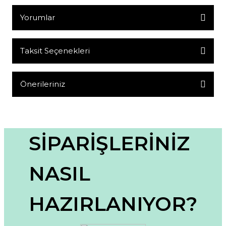
Yorumlar
Taksit Seçenekleri
Bu ürüne ilk yorumu siz yapın!
Yorum Yaz
Önerileriniz
Bu ürünün fiyat bilgisi, resim, ürün açıklamalarında ve diğer
konularda yetersiz gördüğünüz noktaları öneri formunu
kullanarak tarafımıza iletebilirsiniz.
Görüş ve önerileriniz için teşekkür ederiz.
SİPARİŞLERİNİZ
Ürün resmi kalitesiz, bozuk veya görüntülenemiyor.
NASIL
Ürün açıklamasında eksik bilgiler bulunuyor.
Ürün bilgilerinde hatalar bulunuyor.
HAZIRLANIYOR?
Ürün fiyatı diğer sitelerden daha pahalı.
Bu ürüne benzer farklı alternatifler olmalı.