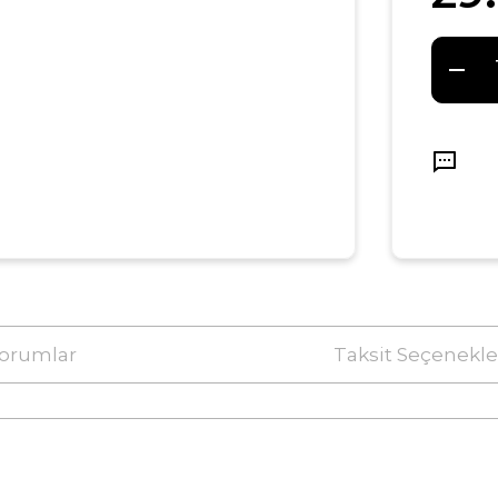
orumlar
Taksit Seçenekle