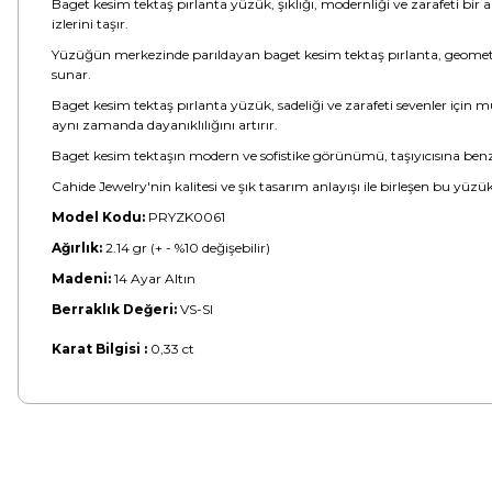
Baget kesim tektaş pırlanta yüzük, şıklığı, modernliği ve zarafeti bir
izlerini taşır.
Yüzüğün merkezinde parıldayan baget kesim tektaş pırlanta, geometrik
sunar.
Baget kesim tektaş pırlanta yüzük, sadeliği ve zarafeti sevenler için
aynı zamanda dayanıklılığını artırır.
Baget kesim tektaşın modern ve sofistike görünümü, taşıyıcısına benze
Cahide Jewelry'nin kalitesi ve şık tasarım anlayışı ile birleşen bu yüzü
Model Kodu:
PRYZK0061
Ağırlık:
2.14 gr (+ - %10 değişebilir)
Madeni:
14 Ayar Altın
Berraklık Değeri:
VS-SI
Karat Bilgisi :
0,33 ct
Bu ürünün fiyat bilgisi, resim, ürün açıklamalarında ve diğer konular
Görüş ve önerileriniz için teşekkür ederiz.
Ürün resmi kalitesiz, bozuk veya görüntülenemiyor.