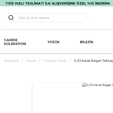
 HIZLI TESLİMAT! İLK ALIŞVERİŞİNE ÖZEL %10 İNDİRİM!
P
CAHIDE
YÜZÜK
BILEZIK
KOLEKSIYON
Anasayfa
Yüzük
Pırlanta Yüzük
0,33 Karat Baget Tektaş