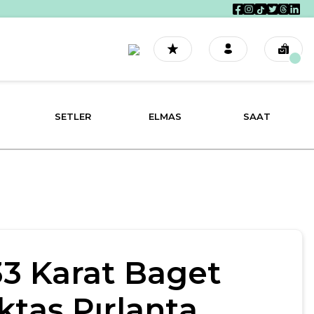
SETLER
ELMAS
SAAT
33 Karat Baget
ktaş Pırlanta