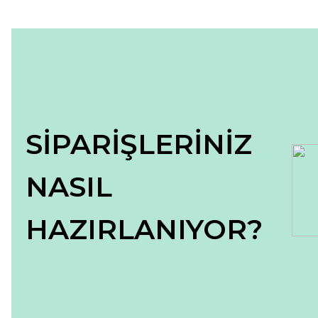
Ürün açıklamasında eksik bilgiler bulunuyor.
Ürün bilgilerinde hatalar bulunuyor.
Ürün fiyatı diğer sitelerden daha pahalı.
Bu ürüne benzer farklı alternatifler olmalı.
SİPARİŞLERİNİZ
NASIL
HAZIRLANIYOR?