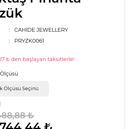
zük
CAHİDE JEWELLERY
PRYZK0061
,07 ₺ den başlayan taksitlerle!
 Ölçüsü
488,88 ₺
.744,44 ₺