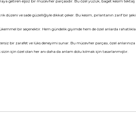
 araya getiren eşsiz bir mücevher parçasıdır. Bu özel yüzük, baget kesim tektaş
 düzeni ve sade güzelliğiyle dikkat çeker. Bu kesim, pırlantanın zarif bir şe
 mükemmel bir seçenektir. Hem gündelik giyimde hem de özel anlarda rahatlıkla
rsiz bir zarafet ve lüks deneyimi sunar. Bu mücevher parçası, özel anlarınıza
k sizin için özel olan her anı daha da anlam dolu kılmak için tasarlanmıştır.
da yetersiz gördüğünüz noktaları öneri formunu kullanarak tarafımıza ile
Bu ürüne ilk yorumu siz yapın!