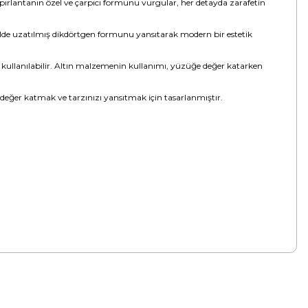
 pırlantanın özel ve çarpıcı formunu vurgular, her detayda zarafetin
kilde uzatılmış dikdörtgen formunu yansıtarak modern bir estetik
 kullanılabilir. Altın malzemenin kullanımı, yüzüğe değer katarken
 değer katmak ve tarzınızı yansıtmak için tasarlanmıştır.
tebilirsiniz.