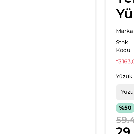
Yü
Marka
Stok
Kodu
*3.163
Yüzük
%50
59.
29