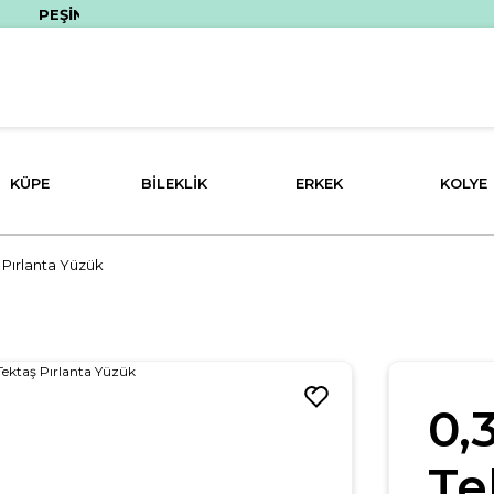
EŞİN FİYATINA 3 TAKSİT İMKANI!
KÜPE
BILEKLIK
ERKEK
KOLYE
 Pırlanta Yüzük
0,
Te