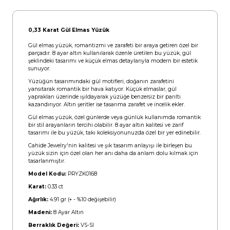
0,33 Karat Gül Elmas Yüzük
Gül elmas yüzük, romantizmi ve zarafeti bir araya getiren özel bir
parçadır. 8 ayar altın kullanılarak özenle üretilen bu yüzük, gül
şeklindeki tasarımı ve küçük elmas detaylarıyla modern bir estetik
sunuyor.
Yüzüğün tasarımındaki gül motifleri, doğanın zarafetini
yansıtarak romantik bir hava katıyor. Küçük elmaslar, gül
yaprakları üzerinde ışıldayarak yüzüğe benzersiz bir parıltı
kazandırıyor. Altın şeritler ise tasarıma zarafet ve incelik ekler.
Gül elmas yüzük, özel günlerde veya günlük kullanımda romantik
bir stil arayanların tercihi olabilir. 8 ayar altın kalitesi ve zarif
tasarımı ile bu yüzük, takı koleksiyonunuzda özel bir yer edinebilir.
Cahide Jewelry'nin kalitesi ve şık tasarım anlayışı ile birleşen bu
yüzük sizin için özel olan her anı daha da anlam dolu kılmak için
tasarlanmıştır.
Model Kodu:
PRYZK0168
Karat:
0.33 ct
Ağırlık:
4.91 gr (+ - %10 değişebilir)
Madeni:
8 Ayar Altın
Berraklık Değeri:
VS-SI