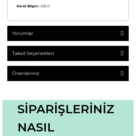
Karat Bilgisi :
0,33 ct
Yorumlar
Taksit Seçenekleri
Bu ürüne ilk yorumu siz yapın!
Yorum Yaz
Önerileriniz
Bu ürünün fiyat bilgisi, resim, ürün açıklamalarında ve diğer
konularda yetersiz gördüğünüz noktaları öneri formunu
kullanarak tarafımıza iletebilirsiniz.
Görüş ve önerileriniz için teşekkür ederiz.
SİPARİŞLERİNİZ
Ürün resmi kalitesiz, bozuk veya görüntülenemiyor.
NASIL
Ürün açıklamasında eksik bilgiler bulunuyor.
Ürün bilgilerinde hatalar bulunuyor.