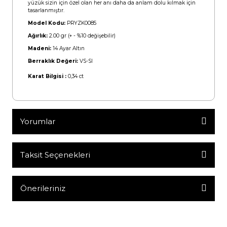
yüzük sizin için özel olan her anı daha da anlam dolu kılmak için
tasarlanmıştır.
Model Kodu:
PRYZK0085
Ağırlık:
2.00 gr (+ - %10 değişebilir)
Madeni:
14 Ayar Altın
Berraklık Değeri:
VS-SI
Karat Bilgisi :
0,34 ct
Yorumlar
Taksit Seçenekleri
Bu ürüne ilk yorumu siz yapın!
Yorum Yaz
Önerileriniz
Bu ürünün fiyat bilgisi, resim, ürün açıklamalarında ve diğer
konularda yetersiz gördüğünüz noktaları öneri formunu
kullanarak tarafımıza iletebilirsiniz.