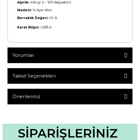
Ağırlık:
4.64 gr (+ - %10 değişebilir)
Madeni:
14 Ayar Altın
Berraklık Değeri:
VS-SI
Karat Bilgisi :
0,83 ct
Yorumlar
Taksit Seçenekleri
Bu ürüne ilk yorumu siz yapın!
Yorum Yaz
Önerileriniz
Bu ürünün fiyat bilgisi, resim, ürün açıklamalarında ve diğer
konularda yetersiz gördüğünüz noktaları öneri formunu
kullanarak tarafımıza iletebilirsiniz.
Görüş ve önerileriniz için teşekkür ederiz.
SİPARİŞLERİNİZ