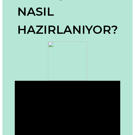
Ürün resmi kalitesiz, bozuk veya görüntülenemiyor.
NASIL
Ürün açıklamasında eksik bilgiler bulunuyor.
Ürün bilgilerinde hatalar bulunuyor.
HAZIRLANIYOR?
Ürün fiyatı diğer sitelerden daha pahalı.
Bu ürüne benzer farklı alternatifler olmalı.
Gönder