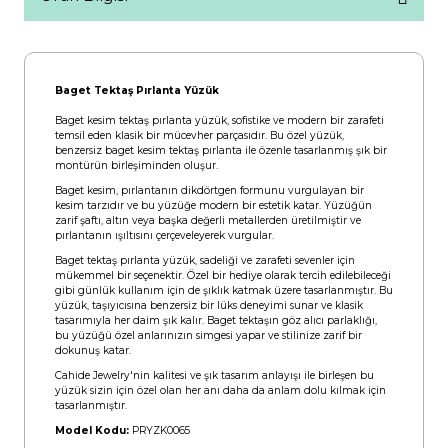
Baget Tektaş Pırlanta Yüzük
Baget kesim tektaş pırlanta yüzük, sofistike ve modern bir zarafeti
temsil eden klasik bir mücevher parçasıdır. Bu özel yüzük,
benzersiz baget kesim tektaş pırlanta ile özenle tasarlanmış şık bir
montürün birleşiminden oluşur.
Baget kesim, pırlantanın dikdörtgen formunu vurgulayan bir
kesim tarzıdır ve bu yüzüğe modern bir estetik katar. Yüzüğün
zarif şaftı, altın veya başka değerli metallerden üretilmiştir ve
pırlantanın ışıltısını çerçeveleyerek vurgular.
Baget tektaş pırlanta yüzük, sadeliği ve zarafeti sevenler için
mükemmel bir seçenektir. Özel bir hediye olarak tercih edilebileceği
gibi günlük kullanım için de şıklık katmak üzere tasarlanmıştır. Bu
yüzük, taşıyıcısına benzersiz bir lüks deneyimi sunar ve klasik
tasarımıyla her daim şık kalır. Baget tektaşın göz alıcı parlaklığı,
bu yüzüğü özel anlarınızın simgesi yapar ve stilinize zarif bir
dokunuş katar.
Cahide Jewelry'nin kalitesi ve şık tasarım anlayışı ile birleşen bu
yüzük sizin için özel olan her anı daha da anlam dolu kılmak için
tasarlanmıştır.
Model Kodu:
PRYZK0065