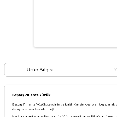
Ürün Bilgisi
Y
Beştaş Pırlanta Yüzük
Beştaş Pırlanta Yüzük, sevginin ve bağlılığın simgesi olan beş parlak p
detaylarla özenle süslenmiştir.
Her bir pırlantanın ışıltısı, bu yüzüğü romantizm ve lüksün mükemmel b