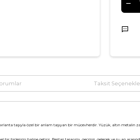
orumlar
Taksit Seçenekle
ırlanta taşıyla özel bir anlam taşıyan bir mücevherdir. Yüzük, altın metalin zar
ir birleşimi haline getirir. Beştaş tasarımı, geçmiş, gelecek ve şu an arasınd