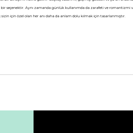
deal bir seçenektir. Aynı zamanda günlük kullanımda da zarafeti ve romantizmi 
k sizin için özel olan her anı daha da anlam dolu kılmak için tasarlanmıştır.
da yetersiz gördüğünüz noktaları öneri formunu kullanarak tarafımıza ile
Bu ürüne ilk yorumu siz yapın!
Yorum Yaz