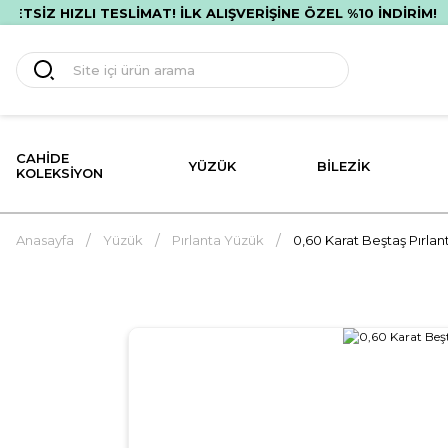
 HIZLI TESLİMAT! İLK ALIŞVERİŞİNE ÖZEL %10 İNDİRİM!
P
CAHIDE
YÜZÜK
BILEZIK
KOLEKSIYON
Anasayfa
Yüzük
Pırlanta Yüzük
0,60 Karat Beştaş Pırla