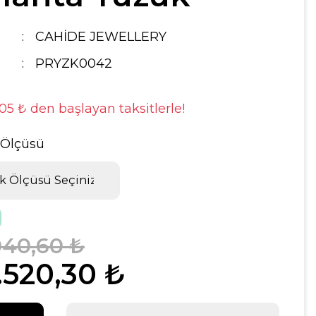
CAHİDE JEWELLERY
PRYZK0042
,05 ₺ den başlayan taksitlerle!
 Ölçüsü
040,60 ₺
.520,30 ₺