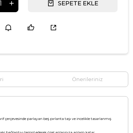
SEPETE EKLE
ri
Önerileriniz
if çerçevesinde parlayan beş pırlanta taşı ve incelikle tasarlanmış
aki bağlantıyı temsil ederek özel anlarınıza anlam katar.