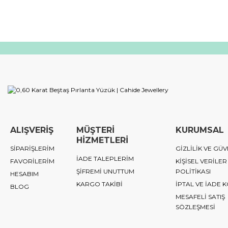
ALIŞVERİŞ
MÜŞTERİ
KURUMSAL
HİZMETLERİ
SİPARİŞLERİM
GİZLİLİK VE GÜV
İADE TALEPLERİM
FAVORİLERİM
KİŞİSEL VERİLER
ŞİFREMİ UNUTTUM
POLİTİKASI
HESABIM
KARGO TAKİBİ
İPTAL VE İADE 
BLOG
MESAFELİ SATIŞ
SÖZLEŞMESİ