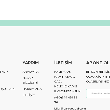
YARDIM
İLETİŞİM
ABONE OL
ENLİK
ANASAYFA
KALE MAH.
EN SON YENIL
NAMIK KEMAL
OLMAK IÇIN E-
HESAP
CAD.
OLABILIRSINIZ.
BİLGİLERİ
NO:10 IC KAPI:5
KOŞULLARI
HAKKIMIZDA
ILKADIM/SAMSUN
İLETİŞİM
(+90)544 459 99
36
bilgi@cahidegold.com