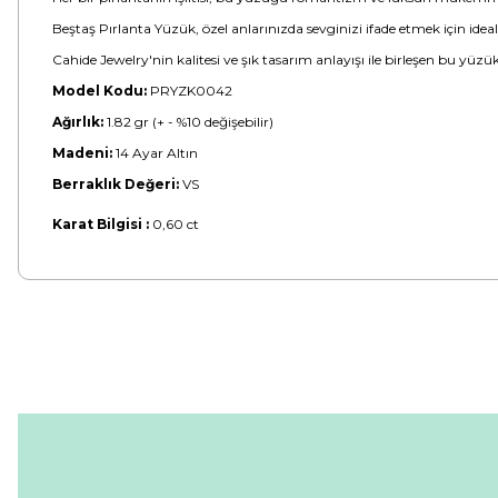
Beştaş Pırlanta Yüzük, özel anlarınızda sevginizi ifade etmek için i
Cahide Jewelry'nin kalitesi ve şık tasarım anlayışı ile birleşen bu yüzü
Model Kodu:
PRYZK0042
Ağırlık:
1.82 gr (+ - %10 değişebilir)
Madeni:
14 Ayar Altın
Berraklık Değeri:
VS
Karat Bilgisi :
0,60 ct
Bu ürünün fiyat bilgisi, resim, ürün açıklamalarında ve diğer konular
Görüş ve önerileriniz için teşekkür ederiz.
Ürün resmi kalitesiz, bozuk veya görüntülenemiyor.
Ürün açıklamasında eksik bilgiler bulunuyor.
Ürün bilgilerinde hatalar bulunuyor.
Ürün fiyatı diğer sitelerden daha pahalı.
Bu ürüne benzer farklı alternatifler olmalı.