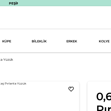
EŞİN FİYATINA 3 TAKSİT İMKANI!
KÜPE
BILEKLIK
ERKEK
KOLYE
nta Yüzük
0,
Pı