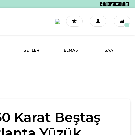
SETLER
ELMAS
SAAT
60 Karat Beştaş
rlanta Yüzük