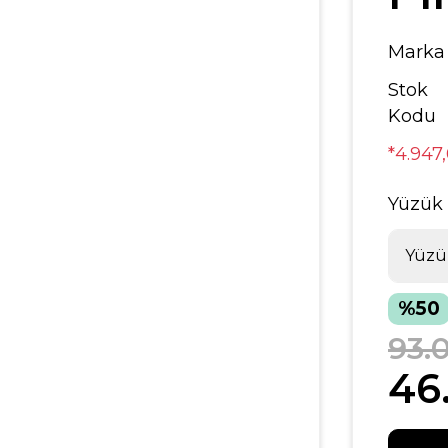
Marka
Stok
Kodu
*4.947
Yüzük
%50
93.
46