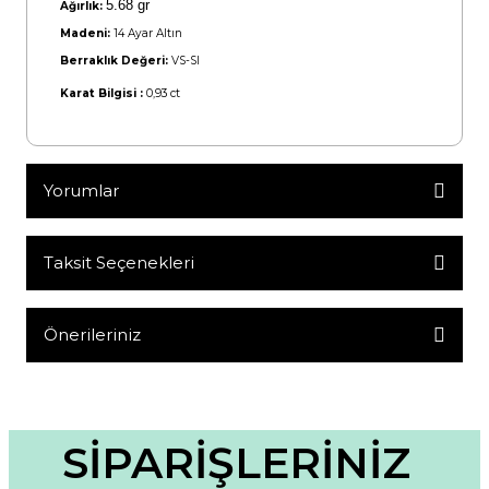
5.68 gr
Ağırlık:
Madeni:
14 Ayar Altın
Berraklık Değeri:
VS-SI
Karat Bilgisi :
0,93 ct
Yorumlar
Taksit Seçenekleri
Bu ürüne ilk yorumu siz yapın!
Yorum Yaz
Önerileriniz
Bu ürünün fiyat bilgisi, resim, ürün açıklamalarında ve diğer
konularda yetersiz gördüğünüz noktaları öneri formunu
kullanarak tarafımıza iletebilirsiniz.
Görüş ve önerileriniz için teşekkür ederiz.
SİPARİŞLERİNİZ