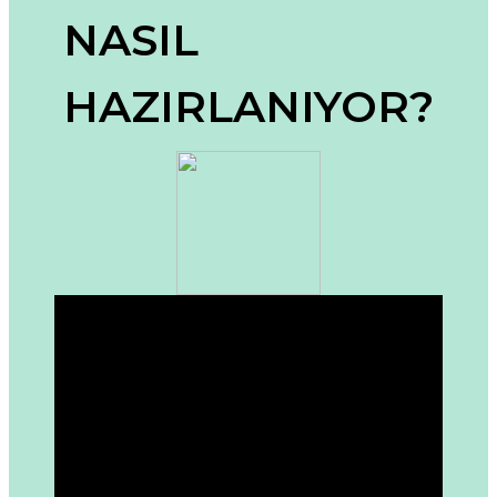
Ürün resmi kalitesiz, bozuk veya görüntülenemiyor.
NASIL
Ürün açıklamasında eksik bilgiler bulunuyor.
Ürün bilgilerinde hatalar bulunuyor.
HAZIRLANIYOR?
Ürün fiyatı diğer sitelerden daha pahalı.
Bu ürüne benzer farklı alternatifler olmalı.
Gönder