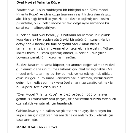
Oval Model Pırlanta Küpe
Zarafetin ve lüksün muhteşem bir birleşimi olan "Oval Model
Pırlanta Küpe," kendine özgü tasarımı ve ışıltılı detayları ile göz
alıcı bir şıklığı temsil ediyor. Her biri özenle seçilmiş oval kesim
pırlantalar, bu küpeleri sadece bir takı değil, aynı zamanda bir
sanat eseri haline getiriyor.
Küpelerin zarif oval formu, yüz hatlarını mükemmel bir şekilde
kucaklayarak her açıdan büyüleyici bir görünüm sunar. Her bir
detayındaki incelik, bu takı parçasını özel kılarak stilinizi
tamamlamanız için mükemmel bir seçenek haline getirir. Yüksek
kaliteli metalin ustaca işlenmiş olması, küpelerin uzun yıllar
boyunca parlaklığını korumasını sağlar.
Bu özel tasarım pırlanta küpeler, her anınıza değer katmak ve özel
günlerinizi daha unutulmaz kılmak için ideal bir seçenektir. Oval
model pırlantaların ışıltısı, her adımda ve her etkileşimde dikkat
çekici bir görünüm sunar. Kendinizi özel hissetmek, sevdiklerinize
değerli bir hediye sunmak veya özel anlarınıza zarafet katmak için
bu küpeleri tercih edebilirsiniz.
"Oval Model Pırlanta Küpe" ile lüksü ve özgünlüğü bir araya
getirin. Bu muazzam takı parçası, sizin ve sevdiklerinizin tarzını en
özel şekilde yansıtmak için tasarlandı.
Cahide Jewelry'nin kalitesi ve şık tasarım anlayışı ile birleşen bu
küpe, sizin için özel olan her anı daha da anlam dolu kılmak için
tasarlanmıştır.
Model Kodu:
PRYZK0240