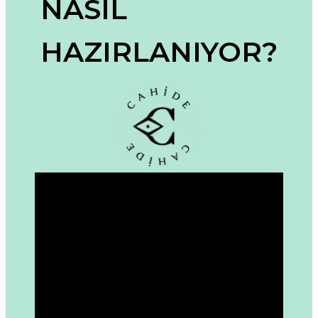
NASIL
Ürün açıklamasında eksik bilgiler bulunuyor.
Ürün bilgilerinde hatalar bulunuyor.
HAZIRLANIYOR?
Ürün fiyatı diğer sitelerden daha pahalı.
Bu ürüne benzer farklı alternatifler olmalı.
Gönder