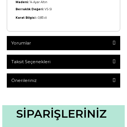
Madeni:
14 Ayar Altın
Berraklık Değeri:
VS-SI
Karat Bilgisi :
0,83 ct
Yorumlar
Taksit Seçenekleri
Bu ürüne ilk yorumu siz yapın!
Yorum Yaz
Önerileriniz
Bu ürünün fiyat bilgisi, resim, ürün açıklamalarında ve diğer
konularda yetersiz gördüğünüz noktaları öneri formunu
kullanarak tarafımıza iletebilirsiniz.
Görüş ve önerileriniz için teşekkür ederiz.
SİPARİŞLERİNİZ
Ürün resmi kalitesiz, bozuk veya görüntülenemiyor.