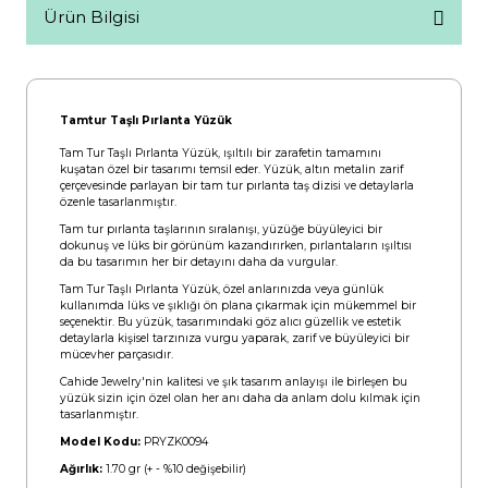
Ürün Bilgisi
Tamtur Taşlı Pırlanta Yüzük
Tam Tur Taşlı Pırlanta Yüzük, ışıltılı bir zarafetin tamamını
kuşatan özel bir tasarımı temsil eder. Yüzük, altın metalin zarif
çerçevesinde parlayan bir tam tur pırlanta taş dizisi ve detaylarla
özenle tasarlanmıştır.
Tam tur pırlanta taşlarının sıralanışı, yüzüğe büyüleyici bir
dokunuş ve lüks bir görünüm kazandırırken, pırlantaların ışıltısı
da bu tasarımın her bir detayını daha da vurgular.
Tam Tur Taşlı Pırlanta Yüzük, özel anlarınızda veya günlük
kullanımda lüks ve şıklığı ön plana çıkarmak için mükemmel bir
seçenektir. Bu yüzük, tasarımındaki göz alıcı güzellik ve estetik
detaylarla kişisel tarzınıza vurgu yaparak, zarif ve büyüleyici bir
mücevher parçasıdır.
Cahide Jewelry'nin kalitesi ve şık tasarım anlayışı ile birleşen bu
yüzük sizin için özel olan her anı daha da anlam dolu kılmak için
tasarlanmıştır.
Model Kodu:
PRYZK0094
Ağırlık:
1.70 gr (+ - %10 değişebilir)