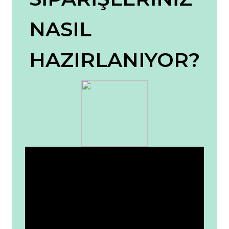
Ürün resmi kalitesiz, bozuk veya görüntülenemiyor.
NASIL
Ürün açıklamasında eksik bilgiler bulunuyor.
Ürün bilgilerinde hatalar bulunuyor.
HAZIRLANIYOR?
Ürün fiyatı diğer sitelerden daha pahalı.
Bu ürüne benzer farklı alternatifler olmalı.
Gönder