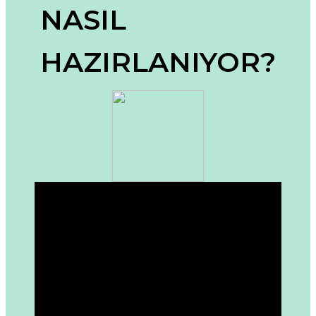
NASIL
Ürün açıklamasında eksik bilgiler bulunuyor.
Ürün bilgilerinde hatalar bulunuyor.
HAZIRLANIYOR?
Ürün fiyatı diğer sitelerden daha pahalı.
Bu ürüne benzer farklı alternatifler olmalı.
Gönder