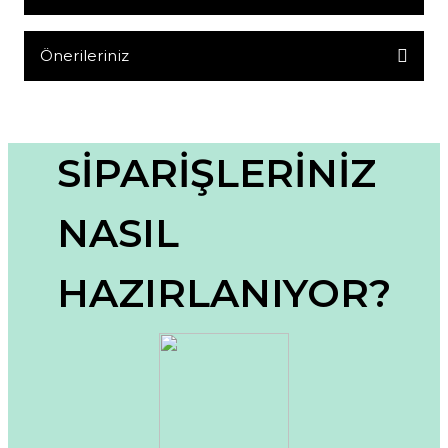
Yorum Yaz
Önerileriniz
Bu ürünün fiyat bilgisi, resim, ürün açıklamalarında ve diğer
konularda yetersiz gördüğünüz noktaları öneri formunu
kullanarak tarafımıza iletebilirsiniz.
Görüş ve önerileriniz için teşekkür ederiz.
SİPARİŞLERİNİZ
Ürün resmi kalitesiz, bozuk veya görüntülenemiyor.
NASIL
Ürün açıklamasında eksik bilgiler bulunuyor.
Ürün bilgilerinde hatalar bulunuyor.
HAZIRLANIYOR?
Ürün fiyatı diğer sitelerden daha pahalı.
Bu ürüne benzer farklı alternatifler olmalı.
Gönder