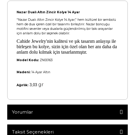
Nazar Dualı Altın Zincir Kolye 14 Ayar
"Nazar Dualı Altın Zincir Kolye 14 Ayar," hem kültürel bir sembolü
hem de dua içeren özel bir tasarımı birleştirir. Nazar boncuğu
motifini sevenler veya dualarla güçlendirilmiş bir takı arayanlar
için anlam dolu bir seçenek olabilir.
Cahide Jewelry'nin kalitesi ve şık tasarım anlayışı ile
birleşen bu kolye, sizin için özel olan her anı daha da
anlam dolu kılmak için tasarlanmıştır.
Model Kodu:
ZN00163
Madeni:
14 Ayar Altın
gr
3,03
Ağırlık:
Yorumlar
Taksit Seçenekleri
Bu ürüne ilk yorumu siz yapın!