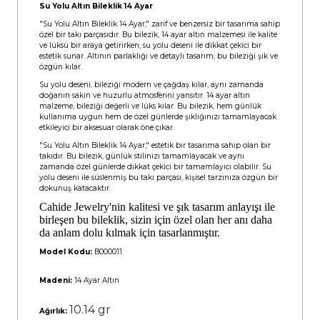
Su Yolu Altın Bileklik 14 Ayar
"Su Yolu Altın Bileklik 14 Ayar," zarif ve benzersiz bir tasarıma sahip
özel bir takı parçasıdır. Bu bilezik, 14 ayar altın malzemesi ile kalite
ve lüksü bir araya getirirken, su yolu deseni ile dikkat çekici bir
estetik sunar. Altının parlaklığı ve detaylı tasarım, bu bileziği şık ve
özgün kılar.
Su yolu deseni, bileziği modern ve çağdaş kılar, aynı zamanda
doğanın sakin ve huzurlu atmosferini yansıtır. 14 ayar altın
malzeme, bileziği değerli ve lüks kılar. Bu bilezik, hem günlük
kullanıma uygun hem de özel günlerde şıklığınızı tamamlayacak
etkileyici bir aksesuar olarak öne çıkar.
"Su Yolu Altın Bileklik 14 Ayar," estetik bir tasarıma sahip olan bir
takıdır. Bu bilezik, günlük stilinizi tamamlayacak ve aynı
zamanda özel günlerde dikkat çekici bir tamamlayıcı olabilir. Su
yolu deseni ile süslenmiş bu takı parçası, kişisel tarzınıza özgün bir
dokunuş katacaktır.
Cahide Jewelry'nin kalitesi ve şık tasarım anlayışı ile
birleşen bu bileklik, sizin için özel olan her anı daha
da anlam dolu kılmak için tasarlanmıştır.
Model Kodu:
B000011
Madeni:
14 Ayar Altın
10.14 gr
Ağırlık: