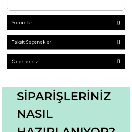
Yorumlar
Taksit Seçenekleri
Bu ürüne ilk yorumu siz yapın!
Yorum Yaz
Önerileriniz
Bu ürünün fiyat bilgisi, resim, ürün açıklamalarında ve diğer
konularda yetersiz gördüğünüz noktaları öneri formunu
kullanarak tarafımıza iletebilirsiniz.
Görüş ve önerileriniz için teşekkür ederiz.
SİPARİŞLERİNİZ
Ürün resmi kalitesiz, bozuk veya görüntülenemiyor.
NASIL
Ürün açıklamasında eksik bilgiler bulunuyor.
Ürün bilgilerinde hatalar bulunuyor.
HAZIRLANIYOR?
Ürün fiyatı diğer sitelerden daha pahalı.