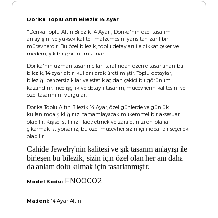
Dorika Toplu Altın Bilezik 14 Ayar
"Dorika Toplu Altın Bilezik 14 Ayar", Dorika'nın özel tasarım
anlayışını ve yüksek kaliteli malzemesini yansıtan zarif bir
mücevherdir. Bu özel bilezik, toplu detayları ile dikkat çeker ve
modern, şık bir görünüm sunar.
Dorika'nın uzman tasarımcıları tarafından özenle tasarlanan bu
bilezik, 14 ayar altın kullanılarak üretilmiştir. Toplu detaylar,
bileziği benzersiz kılar ve estetik açıdan çekici bir görünüm
kazandırır. İnce işçilik ve detaylı tasarım, mücevherin kalitesini ve
özel tasarımını vurgular.
Dorika Toplu Altın Bilezik 14 Ayar, özel günlerde ve günlük
kullanımda şıklığınızı tamamlayacak mükemmel bir aksesuar
olabilir. Kişisel stilinizi ifade etmek ve zarafetinizi ön plana
çıkarmak istiyorsanız, bu özel mücevher sizin için ideal bir seçenek
olabilir.
Cahide Jewelry'nin kalitesi ve şık tasarım anlayışı ile
birleşen bu bilezik, sizin için özel olan her anı daha
da anlam dolu kılmak için tasarlanmıştır.
FN00002
Model Kodu:
Madeni:
14 Ayar Altın