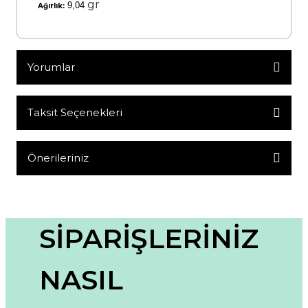
gr
9,04
Ağırlık:
Yorumlar
Taksit Seçenekleri
Bu ürüne ilk yorumu siz yapın!
Yorum Yaz
Önerileriniz
Bu ürünün fiyat bilgisi, resim, ürün açıklamalarında ve diğer
konularda yetersiz gördüğünüz noktaları öneri formunu
kullanarak tarafımıza iletebilirsiniz.
Görüş ve önerileriniz için teşekkür ederiz.
SİPARİŞLERİNİZ
Ürün resmi kalitesiz, bozuk veya görüntülenemiyor.
NASIL
Ürün açıklamasında eksik bilgiler bulunuyor.
Ürün bilgilerinde hatalar bulunuyor.