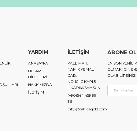
YARDIM
İLETİŞİM
ABONE OL
ENLİK
ANASAYFA
KALE MAH.
EN SON YENIL
NAMIK KEMAL
OLMAK IÇIN E-
HESAP
CAD.
OLABILIRSINIZ.
BİLGİLERİ
NO:10 IC KAPI:5
KOŞULLARI
HAKKIMIZDA
ILKADIM/SAMSUN
İLETİŞİM
(+90)544 459 99
36
bilgi@cahidegold.com