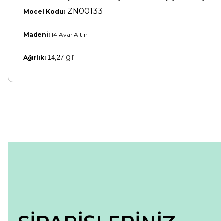
ZN00133
Model Kodu:
Madeni:
14 Ayar Altın
gr
Ağırlık:
14,27
Bu ürünün fiyat bilgisi, resim, ürün açıklamalarında ve diğer konular
Görüş ve önerileriniz için teşekkür ederiz.
Ürün resmi kalitesiz, bozuk veya görüntülenemiyor.
Ürün açıklamasında eksik bilgiler bulunuyor.
Ürün bilgilerinde hatalar bulunuyor.
Ürün fiyatı diğer sitelerden daha pahalı.
Bu ürüne benzer farklı alternatifler olmalı.