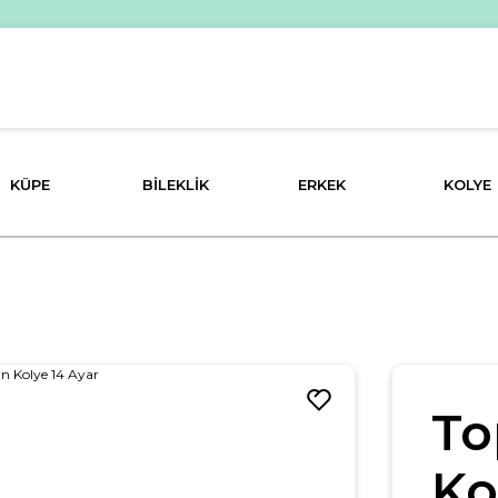
PEŞİN FİYATINA 3 TAKSİT İMKANI!
KÜPE
BILEKLIK
ERKEK
KOLYE
To
Ko