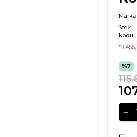
Marka
Stok
Kodu
*11.455
%7
115.
107