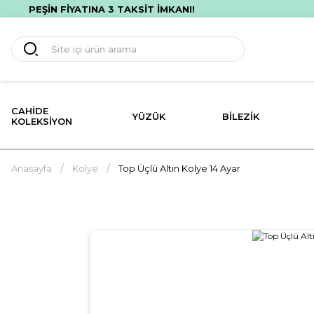
ETSİZ HIZLI TESLİMAT! İLK ALIŞVERİŞİNE ÖZEL %10 İNDİRİM!
CAHIDE
YÜZÜK
BILEZIK
KOLEKSIYON
Anasayfa
Kolye
Top Üçlü Altın Kolye 14 Ayar