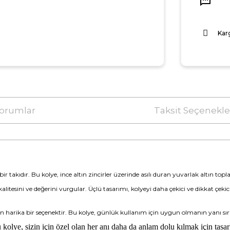
Kar
orumlar
Taksit Seçenekle
ir takıdır. Bu kolye, ince altın zincirler üzerinde asılı duran yuvarlak altın toplar
kalitesini ve değerini vurgular. Üçlü tasarımı, kolyeyi daha çekici ve dikkat çek
 için harika bir seçenektir. Bu kolye, günlük kullanım için uygun olmanın yanı sı
u kolye, sizin için özel olan her anı daha da anlam dolu kılmak için tasar