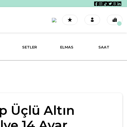
SETLER
ELMAS
SAAT
p Üçlü Altın
lye 14 Ayar