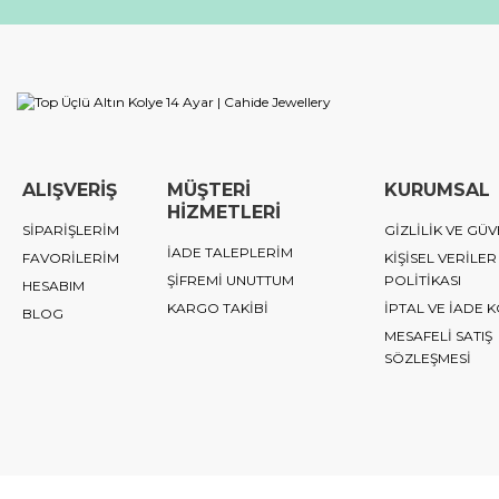
ALIŞVERİŞ
MÜŞTERİ
KURUMSAL
HİZMETLERİ
SİPARİŞLERİM
GİZLİLİK VE GÜV
İADE TALEPLERİM
FAVORİLERİM
KİŞİSEL VERİLER
ŞİFREMİ UNUTTUM
POLİTİKASI
HESABIM
KARGO TAKİBİ
İPTAL VE İADE 
BLOG
MESAFELİ SATIŞ
SÖZLEŞMESİ