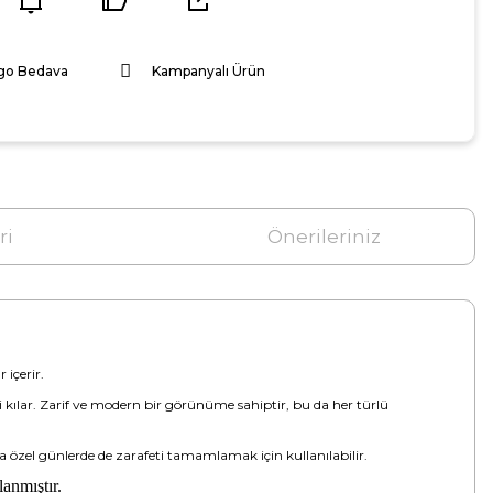
go Bedava
Kampanyalı Ürün
ri
Önerileriniz
 içerir.
ici kılar. Zarif ve modern bir görünüme sahiptir, bu da her türlü
ra özel günlerde de zarafeti tamamlamak için kullanılabilir.
lanmıştır.