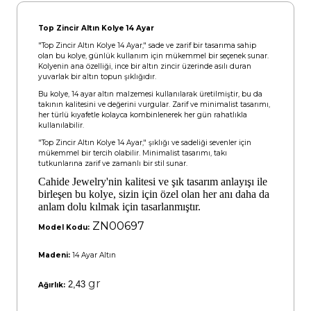
Top Zincir Altın Kolye 14 Ayar
"Top Zincir Altın Kolye 14 Ayar," sade ve zarif bir tasarıma sahip
olan bu kolye, günlük kullanım için mükemmel bir seçenek sunar.
Kolyenin ana özelliği, ince bir altın zincir üzerinde asılı duran
yuvarlak bir altın topun şıklığıdır.
Bu kolye, 14 ayar altın malzemesi kullanılarak üretilmiştir, bu da
takının kalitesini ve değerini vurgular. Zarif ve minimalist tasarımı,
her türlü kıyafetle kolayca kombinlenerek her gün rahatlıkla
kullanılabilir.
"Top Zincir Altın Kolye 14 Ayar," şıklığı ve sadeliği sevenler için
mükemmel bir tercih olabilir. Minimalist tasarımı, takı
tutkunlarına zarif ve zamanlı bir stil sunar.
Cahide Jewelry'nin kalitesi ve şık tasarım anlayışı ile
birleşen bu kolye, sizin için özel olan her anı daha da
anlam dolu kılmak için tasarlanmıştır.
ZN00697
Model Kodu:
Madeni:
14 Ayar Altın
gr
2,43
Ağırlık: