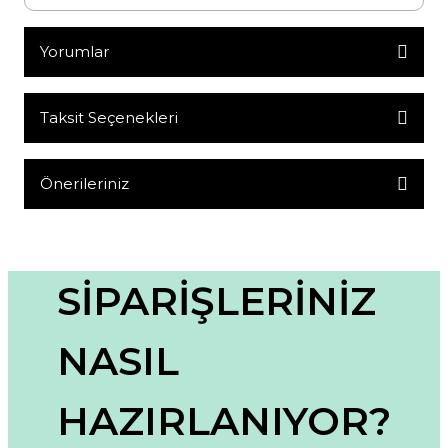
Yorumlar
Taksit Seçenekleri
Bu ürüne ilk yorumu siz yapın!
Yorum Yaz
Önerileriniz
Bu ürünün fiyat bilgisi, resim, ürün açıklamalarında ve diğer
konularda yetersiz gördüğünüz noktaları öneri formunu
kullanarak tarafımıza iletebilirsiniz.
Görüş ve önerileriniz için teşekkür ederiz.
SİPARİŞLERİNİZ
Ürün resmi kalitesiz, bozuk veya görüntülenemiyor.
NASIL
Ürün açıklamasında eksik bilgiler bulunuyor.
Ürün bilgilerinde hatalar bulunuyor.
HAZIRLANIYOR?
Ürün fiyatı diğer sitelerden daha pahalı.
Bu ürüne benzer farklı alternatifler olmalı.