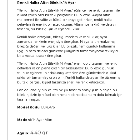
Renkli Halka Altın Bileklik 14 Ayar
"Renkli Halka Altın Bileklik 14 Ayar," eğlenceli ve renkli tasarımı ile
dikkat çeken özel bir takı parçasıdır. Bu bilezik, 14 ayar altın
malzemesi ile kalite ve lüksü bir araya getirirken, renkli halka
detayları ile enerjik bir estetik sunar. Altının parlaklığı ve detaylı
tasarım, bu bileziği şık ve eğlenceli kılar.
Renkli halka detayları, bileziği modern ve canlı kılar, aynı
zamanda renklerin enerjisiyle öne çıkar. 14 ayar altın malzeme,
bileziği değerli ve lüks kılar. Bu bilezik, hem günlük kullanıma
uygun hem de özel günlerde şıklığınızı tamamlayacak etkileyici
bir aksesuar olarak öne çıkar.
"Renkli Halka Altın Bileklik 14 Ayar," enerji dolu tasarımı ve renkli
detayları ile ön plana çıkan bir aksesuardır. Bu bilezik, günlük
stilinize eğlenceli bir dokunuş katarken özel günlerde de dikkat
çekici bir tamamlayıcı olabilir. Renkli halka detayları ile süslenmiş
bu takı parçası, kişisel tarzınıza enerji ve renk katacaktır.
Cahide Jewelry'nin kalitesi ve şık tasarım anlayışı ile birleşen bu
bileklik, sizin için özel olan her anı daha da anlam dolu kılmak için
tasarlanmıştır.
Model Kodu:
BLK0476
Madeni:
14 Ayar Altın
4.40 gr
Ağırlık: