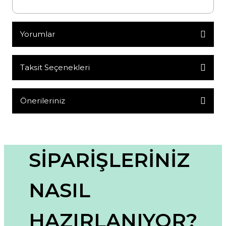
Yorumlar
Taksit Seçenekleri
Bu ürüne ilk yorumu siz yapın!
Yorum Yaz
Önerileriniz
Bu ürünün fiyat bilgisi, resim, ürün açıklamalarında ve diğer
konularda yetersiz gördüğünüz noktaları öneri formunu
kullanarak tarafımıza iletebilirsiniz.
Görüş ve önerileriniz için teşekkür ederiz.
SİPARİŞLERİNİZ
Ürün resmi kalitesiz, bozuk veya görüntülenemiyor.
NASIL
Ürün açıklamasında eksik bilgiler bulunuyor.
Ürün bilgilerinde hatalar bulunuyor.
HAZIRLANIYOR?
Ürün fiyatı diğer sitelerden daha pahalı.