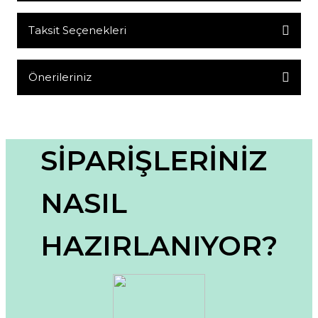
Taksit Seçenekleri
Bu ürüne ilk yorumu siz yapın!
Yorum Yaz
Önerileriniz
Bu ürünün fiyat bilgisi, resim, ürün açıklamalarında ve diğer
konularda yetersiz gördüğünüz noktaları öneri formunu
kullanarak tarafımıza iletebilirsiniz.
Görüş ve önerileriniz için teşekkür ederiz.
SİPARİŞLERİNİZ
Ürün resmi kalitesiz, bozuk veya görüntülenemiyor.
NASIL
Ürün açıklamasında eksik bilgiler bulunuyor.
Ürün bilgilerinde hatalar bulunuyor.
HAZIRLANIYOR?
Ürün fiyatı diğer sitelerden daha pahalı.
Bu ürüne benzer farklı alternatifler olmalı.