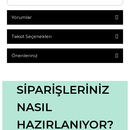
Yorumlar
Taksit Seçenekleri
Bu ürüne ilk yorumu siz yapın!
Yorum Yaz
Önerileriniz
Bu ürünün fiyat bilgisi, resim, ürün açıklamalarında ve diğer
konularda yetersiz gördüğünüz noktaları öneri formunu
kullanarak tarafımıza iletebilirsiniz.
Görüş ve önerileriniz için teşekkür ederiz.
SİPARİŞLERİNİZ
Ürün resmi kalitesiz, bozuk veya görüntülenemiyor.
NASIL
Ürün açıklamasında eksik bilgiler bulunuyor.
Ürün bilgilerinde hatalar bulunuyor.
HAZIRLANIYOR?
Ürün fiyatı diğer sitelerden daha pahalı.
Bu ürüne benzer farklı alternatifler olmalı.