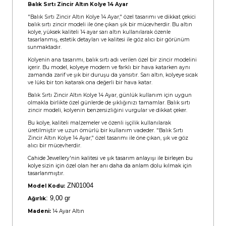
Balık Sırtı Zincir Altın Kolye 14 Ayar
"Balık Sırtı Zincir Altın Kolye 14 Ayar," özel tasarımı ve dikkat çekici
balık sırtı zincir modeli ile öne çıkan şık bir mücevherdir. Bu altın
kolye, yüksek kaliteli 14 ayar sarı altın kullanılarak özenle
tasarlanmış, estetik detayları ve kalitesi ile göz alıcı bir görünüm
sunmaktadır.
Kolyenin ana tasarımı, balık sırtı adı verilen özel bir zincir modelini
içerir. Bu model, kolyeye modern ve farklı bir hava katarken aynı
zamanda zarif ve şık bir duruşu da yansıtır. Sarı altın, kolyeye sıcak
ve lüks bir ton katarak ona değerli bir hava katar.
Balık Sırtı Zincir Altın Kolye 14 Ayar, günlük kullanım için uygun
olmakla birlikte özel günlerde de şıklığınızı tamamlar. Balık sırtı
zincir modeli, kolyenin benzersizliğini vurgular ve dikkat çeker.
Bu kolye, kaliteli malzemeler ve özenli işçilik kullanılarak
üretilmiştir ve uzun ömürlü bir kullanım vadeder. "Balık Sırtı
Zincir Altın Kolye 14 Ayar," özel tasarımı ile öne çıkan, şık ve göz
alıcı bir mücevherdir.
Cahide Jewellery'nin kalitesi ve şık tasarım anlayışı ile birleşen bu
kolye sizin için özel olan her anı daha da anlam dolu kılmak için
tasarlanmıştır.
ZN01004
Model Kodu:
:
9,00 gr
Ağırlık
Madeni:
14 Ayar Altın