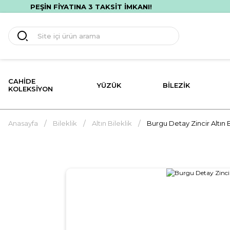
RETSİZ HIZLI TESLİMAT! İLK ALIŞVERİŞİNE ÖZEL %10 İNDİRİM!
CAHIDE
YÜZÜK
BILEZIK
KOLEKSIYON
Anasayfa
Bileklik
Altın Bileklik
Burgu Detay Zincir Altın B