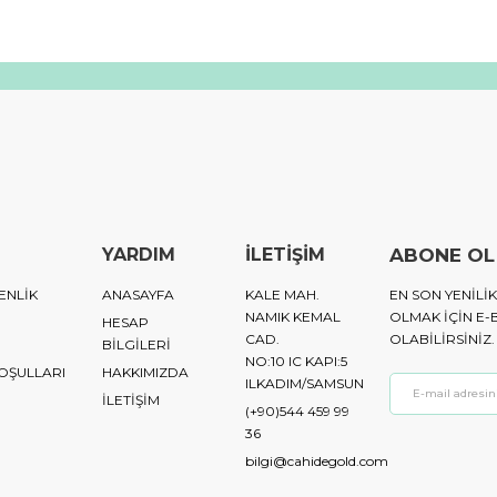
YARDIM
İLETİŞİM
ABONE OL
ENLİK
ANASAYFA
KALE MAH.
EN SON YENIL
NAMIK KEMAL
OLMAK IÇIN E-
HESAP
CAD.
OLABILIRSINIZ.
BİLGİLERİ
NO:10 IC KAPI:5
KOŞULLARI
HAKKIMIZDA
ILKADIM/SAMSUN
İLETİŞİM
(+90)544 459 99
36
bilgi@cahidegold.com