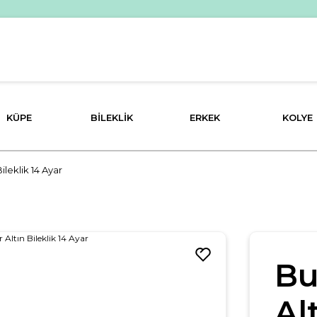
PEŞİN FİYATINA 3 TAKSİT İMKANI!
KÜPE
BILEKLIK
ERKEK
KOLYE
ileklik 14 Ayar
Bu
Al