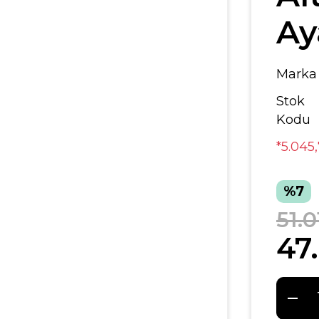
Ay
Marka
Stok
Kodu
*5.045
%7
51.0
47