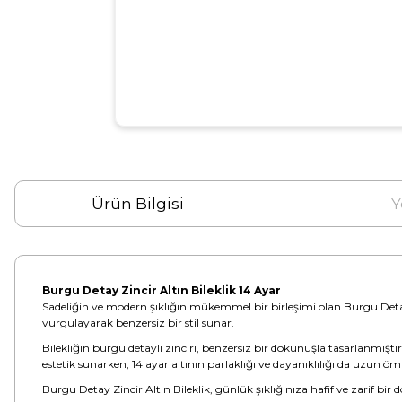
Ürün Bilgisi
Y
Burgu Detay Zincir Altın Bileklik 14 Ayar
Sadeliğin ve modern şıklığın mükemmel bir birleşimi olan Burgu Detay Zi
vurgulayarak benzersiz bir stil sunar.
Bilekliğin burgu detaylı zinciri, benzersiz bir dokunuşla tasarlanmıştır.
estetik sunarken, 14 ayar altının parlaklığı ve dayanıklılığı da uzun ö
Burgu Detay Zincir Altın Bileklik, günlük şıklığınıza hafif ve zarif b