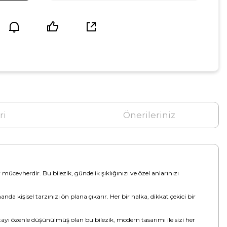
ri
Önerileriniz
mücevherdir. Bu bilezik, gündelik şıklığınızı ve özel anlarınızı
da kişisel tarzınızı ön plana çıkarır. Her bir halka, dikkat çekici bir
tayı özenle düşünülmüş olan bu bilezik, modern tasarımı ile sizi her