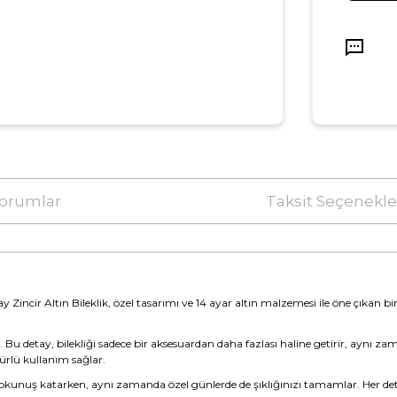
orumlar
Taksit Seçenekle
ncir Altın Bileklik, özel tasarımı ve 14 ayar altın malzemesi ile öne çıkan bir 
 Bu detay, bilekliği sadece bir aksesuardan daha fazlası haline getirir, aynı zaman
mürlü kullanım sağlar.
ir dokunuş katarken, aynı zamanda özel günlerde de şıklığınızı tamamlar. Her de