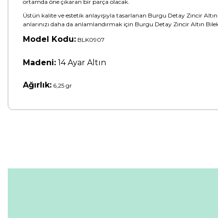
ortamda öne çıkaran bir parça olacak.
Üstün kalite ve estetik anlayışıyla tasarlanan Burgu Detay Zincir Altı
anlarınızı daha da anlamlandırmak için Burgu Detay Zincir Altın Bilekl
Model Kodu:
BLK0907
Madeni:
14 Ayar Altın
Ağırlık:
6,25 gr
Bu ürünün fiyat bilgisi, resim, ürün açıklamalarında ve diğer konular
Görüş ve önerileriniz için teşekkür ederiz.
Ürün resmi kalitesiz, bozuk veya görüntülenemiyor.
Ürün açıklamasında eksik bilgiler bulunuyor.
Ürün bilgilerinde hatalar bulunuyor.
Ürün fiyatı diğer sitelerden daha pahalı.
Bu ürüne benzer farklı alternatifler olmalı.