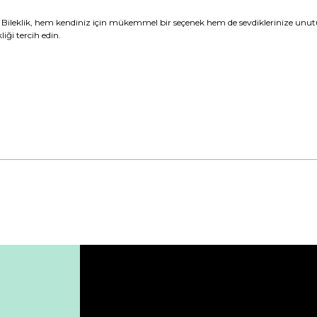
n Bileklik, hem kendiniz için mükemmel bir seçenek hem de sevdiklerinize unutul
iği tercih edin.
da yetersiz gördüğünüz noktaları öneri formunu kullanarak tarafımıza ile
Bu ürüne ilk yorumu siz yapın!
Yorum Yaz