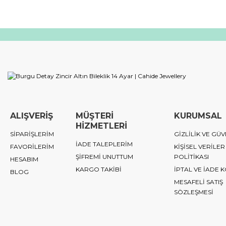
ALIŞVERİŞ
MÜŞTERİ
KURUMSAL
HİZMETLERİ
SİPARİŞLERİM
GİZLİLİK VE GÜV
İADE TALEPLERİM
FAVORİLERİM
KİŞİSEL VERİLER
ŞİFREMİ UNUTTUM
POLİTİKASI
HESABIM
KARGO TAKİBİ
İPTAL VE İADE 
BLOG
MESAFELİ SATIŞ
SÖZLEŞMESİ