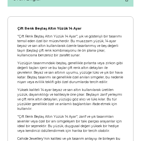
Çift Renk Beştaş Altın Yüzük 14 Ayar
"Çift Renk Beştaş Altın Yüzük 14 Ayar", şık ve gösterişli bir tasarımı
temsil eden özel bir mücevherdir. Bu muazzam yüzük, 14 ayar
beyaz ve sarı altın kullanılarak özenle tasarlanmış ve beş değerli
taşın (beştaş) çift renk kombinasyonu ile ön plana çıkar,
kullanıcısına benzersiz bir zarafet sunar.
Yüzüğün tasarımındaki beştaş, genellikle pırlanta veya zirkon gibi
değerli taşları içerir ve bu taşlar çift renk altın detayları ile
çevrelenir. Beyaz ve sarı altının uyumu, yüzüğe lüks ve şık bir hava
katar. Beştaş tasarımı ise genellikle özel anıları simgeler, bu nedenle
nişan veya evlilik teklifi gibi özel durumlarda tercih edilir.
Yüksek kaliteli 14 ayar beyaz ve sarı altın kullanılarak üretilen
yüzük, dayanıklılığı ve kalitesiyle öne çıkar. Beştaşın zarif yerleşimi
ve çift renk altın detayları, yüzüğü göz alıcı ve lüks kılar. Bu tür
yüzükler genellikle özel ve anlamlı bağlantıları ifade etmek için
kullanılır.
"Çift Renk Beştaş Altın Yüzük 14 Ayar", zarif ve şık tasarımları
sevenler veya özel bir anı simgeleyen bir takı parçası arayanlar için
ideal bir seçenektir. Bu yüzük, duygusal değeri yüksek bir hediye
veya kendinizi ödüllendirmek için harika bir tercih olabilir.
Cahide Jewellery'nin kalitesi ve şık tasarım anlayışı ile birleşen bu