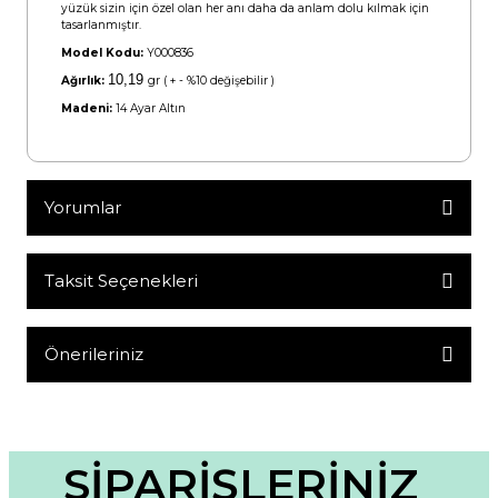
yüzük sizin için özel olan her anı daha da anlam dolu kılmak için
tasarlanmıştır.
Model Kodu:
Y000836
10,19
Ağırlık:
gr ( + - %10 değişebilir )
Madeni:
14 Ayar Altın
Yorumlar
Taksit Seçenekleri
Bu ürüne ilk yorumu siz yapın!
Yorum Yaz
Önerileriniz
Bu ürünün fiyat bilgisi, resim, ürün açıklamalarında ve diğer
konularda yetersiz gördüğünüz noktaları öneri formunu
kullanarak tarafımıza iletebilirsiniz.
Görüş ve önerileriniz için teşekkür ederiz.
SİPARİŞLERİNİZ