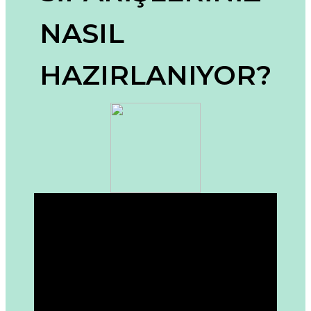
Ürün resmi kalitesiz, bozuk veya görüntülenemiyor.
NASIL
Ürün açıklamasında eksik bilgiler bulunuyor.
Ürün bilgilerinde hatalar bulunuyor.
HAZIRLANIYOR?
Ürün fiyatı diğer sitelerden daha pahalı.
Bu ürüne benzer farklı alternatifler olmalı.
Gönder