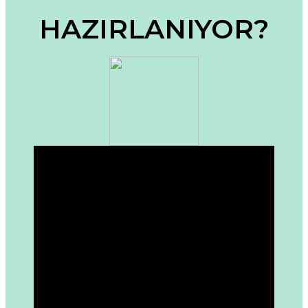
Ürün bilgilerinde hatalar bulunuyor.
HAZIRLANIYOR?
Ürün fiyatı diğer sitelerden daha pahalı.
Bu ürüne benzer farklı alternatifler olmalı.
Gönder