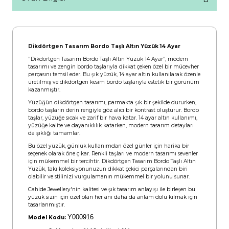
Dikdörtgen Tasarım Bordo Taşlı Altın Yüzük 14 Ayar
"Dikdörtgen Tasarım Bordo Taşlı Altın Yüzük 14 Ayar", modern
tasarımı ve zengin bordo taşlarıyla dikkat çeken özel bir mücevher
parçasını temsil eder. Bu şık yüzük, 14 ayar altın kullanılarak özenle
üretilmiş ve dikdörtgen kesim bordo taşlarıyla estetik bir görünüm
kazanmıştır.
Yüzüğün dikdörtgen tasarımı, parmakta şık bir şekilde dururken,
bordo taşların derin rengiyle göz alıcı bir kontrast oluşturur. Bordo
taşlar, yüzüğe sıcak ve zarif bir hava katar. 14 ayar altın kullanımı,
yüzüğe kalite ve dayanıklılık katarken, modern tasarım detayları
da şıklığı tamamlar.
Bu özel yüzük, günlük kullanımdan özel günler için harika bir
seçenek olarak öne çıkar. Renkli taşları ve modern tasarımı sevenler
için mükemmel bir tercihtir. Dikdörtgen Tasarım Bordo Taşlı Altın
Yüzük, takı koleksiyonunuzun dikkat çekici parçalarından biri
olabilir ve stilinizi vurgulamanın mükemmel bir yolunu sunar.
Cahide Jewellery'nin kalitesi ve şık tasarım anlayışı ile birleşen bu
yüzük sizin için özel olan her anı daha da anlam dolu kılmak için
tasarlanmıştır.
Y000916
Model Kodu: