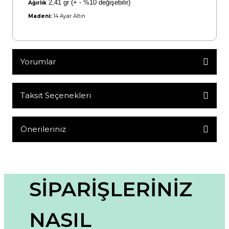
2,41 gr
(+ - %10 değişebilir)
Ağırlık
Madeni:
14 Ayar Altın
Yorumlar
Taksit Seçenekleri
Bu ürüne ilk yorumu siz yapın!
Yorum Yaz
Önerileriniz
Bu ürünün fiyat bilgisi, resim, ürün açıklamalarında ve diğer
konularda yetersiz gördüğünüz noktaları öneri formunu
kullanarak tarafımıza iletebilirsiniz.
Görüş ve önerileriniz için teşekkür ederiz.
SİPARİŞLERİNİZ
Ürün resmi kalitesiz, bozuk veya görüntülenemiyor.
NASIL
Ürün açıklamasında eksik bilgiler bulunuyor.