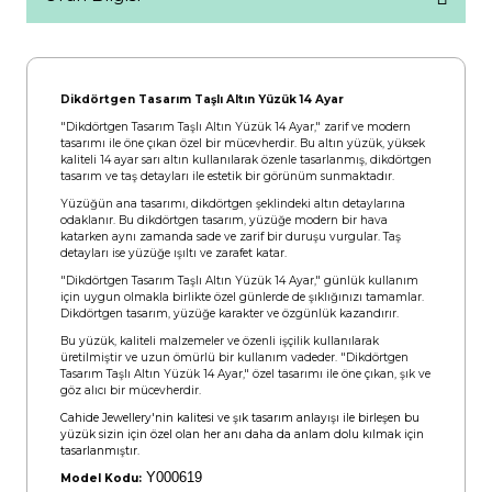
Dikdörtgen Tasarım Taşlı Altın Yüzük 14 Ayar
"Dikdörtgen Tasarım Taşlı Altın Yüzük 14 Ayar," zarif ve modern
tasarımı ile öne çıkan özel bir mücevherdir. Bu altın yüzük, yüksek
kaliteli 14 ayar sarı altın kullanılarak özenle tasarlanmış, dikdörtgen
tasarım ve taş detayları ile estetik bir görünüm sunmaktadır.
Yüzüğün ana tasarımı, dikdörtgen şeklindeki altın detaylarına
odaklanır. Bu dikdörtgen tasarım, yüzüğe modern bir hava
katarken aynı zamanda sade ve zarif bir duruşu vurgular. Taş
detayları ise yüzüğe ışıltı ve zarafet katar.
"Dikdörtgen Tasarım Taşlı Altın Yüzük 14 Ayar," günlük kullanım
için uygun olmakla birlikte özel günlerde de şıklığınızı tamamlar.
Dikdörtgen tasarım, yüzüğe karakter ve özgünlük kazandırır.
Bu yüzük, kaliteli malzemeler ve özenli işçilik kullanılarak
üretilmiştir ve uzun ömürlü bir kullanım vadeder. "Dikdörtgen
Tasarım Taşlı Altın Yüzük 14 Ayar," özel tasarımı ile öne çıkan, şık ve
göz alıcı bir mücevherdir.
Cahide Jewellery'nin kalitesi ve şık tasarım anlayışı ile birleşen bu
yüzük sizin için özel olan her anı daha da anlam dolu kılmak için
tasarlanmıştır.
Y000619
Model Kodu: