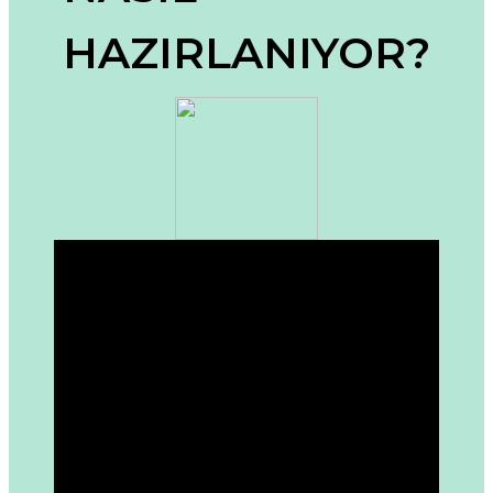
Ürün bilgilerinde hatalar bulunuyor.
HAZIRLANIYOR?
Ürün fiyatı diğer sitelerden daha pahalı.
Bu ürüne benzer farklı alternatifler olmalı.
Gönder