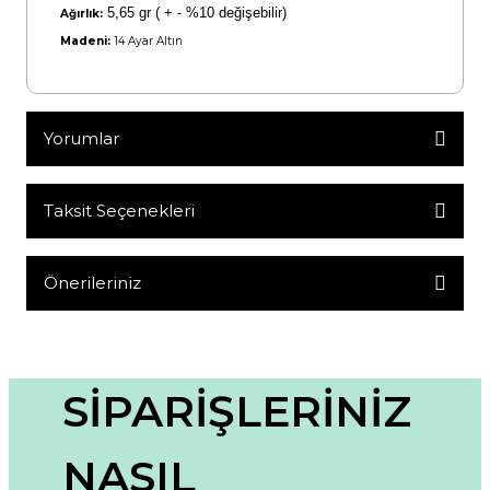
5,65 gr ( + - %10 değişebilir)
Ağırlık:
Madeni:
14 Ayar Altın
Yorumlar
Taksit Seçenekleri
Bu ürüne ilk yorumu siz yapın!
Yorum Yaz
Önerileriniz
Bu ürünün fiyat bilgisi, resim, ürün açıklamalarında ve diğer
konularda yetersiz gördüğünüz noktaları öneri formunu
kullanarak tarafımıza iletebilirsiniz.
Görüş ve önerileriniz için teşekkür ederiz.
SİPARİŞLERİNİZ
Ürün resmi kalitesiz, bozuk veya görüntülenemiyor.
NASIL
Ürün açıklamasında eksik bilgiler bulunuyor.