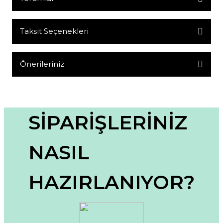
Taksit Seçenekleri
Bu ürüne ilk yorumu siz yapın!
Yorum Yaz
Önerileriniz
Bu ürünün fiyat bilgisi, resim, ürün açıklamalarında ve diğer
konularda yetersiz gördüğünüz noktaları öneri formunu
kullanarak tarafımıza iletebilirsiniz.
Görüş ve önerileriniz için teşekkür ederiz.
SİPARİŞLERİNİZ
Ürün resmi kalitesiz, bozuk veya görüntülenemiyor.
NASIL
Ürün açıklamasında eksik bilgiler bulunuyor.
Ürün bilgilerinde hatalar bulunuyor.
HAZIRLANIYOR?
Ürün fiyatı diğer sitelerden daha pahalı.
Bu ürüne benzer farklı alternatifler olmalı.