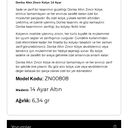
Dorika Altın Zincir Kolye 14 Ayar
Sade ve zarif bir tasarımın güzelliği Dorika Altın Zincir Kolye,
stilinizi tamamlayan ve her anınıza zarafet katan özel bir
mücevher parçasıdır. Bu özel kolye, yüksek kaliteli altından
üretilmiş ve özenle işlenmiş Dorika tasarımı ile göz kamaştırır.
Dorika tasarımının zarifliği, bu kolyeyi farklı kılar.
Kolyenin incelikle işlenmiş zinciri, her türlü kıyafet ile mükemmel
bir uyum sağlar ve zarifliğinizi vurgular. Gündelik kullanımdan
özel etkinliklere kadar her fırsatta bu kolyeyi takabilir ve her zaman
zarif görünebilirsiniz. Dorika Altın Zincir Kolye, sevdikleriniz veya
kendiniz için mükemmel bir hediye seçeneği sunar. Bu kolye,
sadelik ve zarafeti bir araya getirerek özel anlarınıza anlam katar.
Dorika Altın Zincir Kolye ile stilinizi tamamlayın ve her anınızı zarif
bir şekilde öne çıkarın. Bu göz alıcı kolye, size veya sevdiklerinize
değer katacak bir parça olarak özel bir yer edinecektir.
ZN00808
Model Kodu:
14 Ayar Altın
Madeni:
6,34 gr
Ağırlık:
Yorumlar