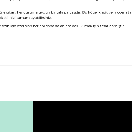
öne çıkan, her duruma uygun bir takı parçasıdır. Bu küpe, klasik ve modern tarzl
k stilinizi tamamlayabilirsiniz.
pe sizin için özel olan her anı daha da anlam dolu kılmak için tasarlanmıştır.
da yetersiz gördüğünüz noktaları öneri formunu kullanarak tarafımıza ile
Bu ürüne ilk yorumu siz yapın!
Yorum Yaz