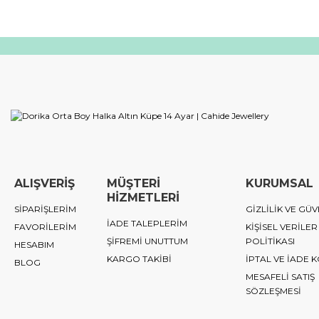
ALIŞVERİŞ
MÜŞTERİ
KURUMSAL
HİZMETLERİ
SİPARİŞLERİM
GİZLİLİK VE GÜV
İADE TALEPLERİM
FAVORİLERİM
KİŞİSEL VERİLER
ŞİFREMİ UNUTTUM
POLİTİKASI
HESABIM
KARGO TAKİBİ
İPTAL VE İADE 
BLOG
MESAFELİ SATIŞ
SÖZLEŞMESİ