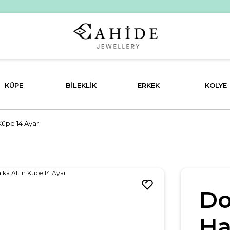
PEŞİN FİYATINA 3 TAKSİT İMKANI!
KÜPE
BILEKLIK
ERKEK
KOLYE
Küpe 14 Ayar
Do
Ha