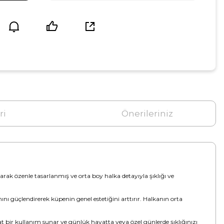
ri
Önerileriniz
ılarak özenle tasarlanmış ve orta boy halka detayıyla şıklığı ve
ını güçlendirerek küpenin genel estetiğini arttırır. Halkanın orta
hat bir kullanım sunar ve günlük hayatta veya özel günlerde şıklığınızı