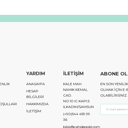
YARDIM
İLETİŞİM
ABONE OL
ENLİK
ANASAYFA
KALE MAH.
EN SON YENIL
NAMIK KEMAL
OLMAK IÇIN E-
HESAP
CAD.
OLABILIRSINIZ.
BİLGİLERİ
NO:10 IC KAPI:5
KOŞULLARI
HAKKIMIZDA
ILKADIM/SAMSUN
İLETİŞİM
(+90)544 459 99
36
bilgi@cahidegold.com