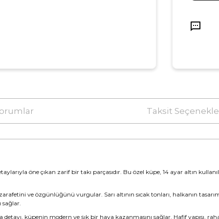
orumlar
Taksit Seçenekle
aylarıyla öne çıkan zarif bir takı parçasıdır. Bu özel küpe, 14 ayar altın kullan
 zarafetini ve özgünlüğünü vurgular. Sarı altının sıcak tonları, halkanın tasarım
 sağlar.
alka detayı, küpenin modern ve şık bir hava kazanmasını sağlar. Hafif yapısı, ra