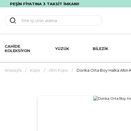
ETSİZ HIZLI TESLİMAT! İLK ALIŞVERİŞİNE ÖZEL %10 İNDİRİM!
CAHIDE
YÜZÜK
BILEZIK
KOLEKSIYON
Anasayfa
Küpe
Altın Küpe
Dorika Orta Boy Halka Altın 