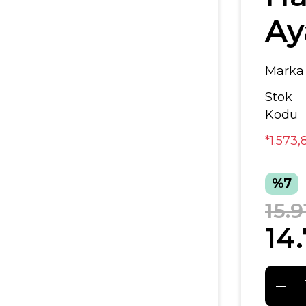
Ay
Marka
Stok
Kodu
*1.573,
%7
15.9
14