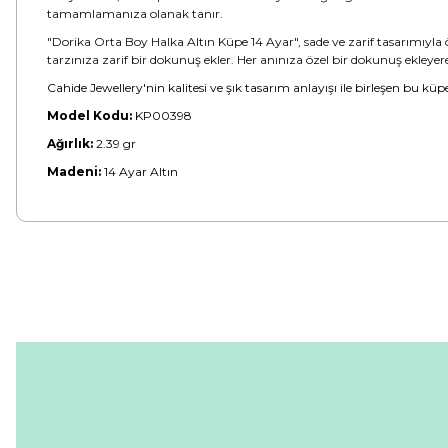
tamamlamanıza olanak tanır.
"Dorika Orta Boy Halka Altın Küpe 14 Ayar", sade ve zarif tasarımıyla 
tarzınıza zarif bir dokunuş ekler. Her anınıza özel bir dokunuş ekleyere
Cahide Jewellery'nin kalitesi ve şık tasarım anlayışı ile birleşen bu kü
Model Kodu:
KP00398
Ağırlık:
2.39 gr
Madeni:
14 Ayar Altın
Bu ürünün fiyat bilgisi, resim, ürün açıklamalarında ve diğer konular
Görüş ve önerileriniz için teşekkür ederiz.
Ürün resmi kalitesiz, bozuk veya görüntülenemiyor.
Ürün açıklamasında eksik bilgiler bulunuyor.
Ürün bilgilerinde hatalar bulunuyor.
Ürün fiyatı diğer sitelerden daha pahalı.
Bu ürüne benzer farklı alternatifler olmalı.