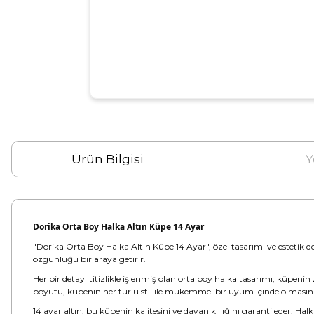
Ürün Bilgisi
Y
Dorika Orta Boy Halka Altın Küpe 14 Ayar
"Dorika Orta Boy Halka Altın Küpe 14 Ayar", özel tasarımı ve estetik det
özgünlüğü bir araya getirir.
Her bir detayı titizlikle işlenmiş olan orta boy halka tasarımı, küpenin
boyutu, küpenin her türlü stil ile mükemmel bir uyum içinde olmasını
14 ayar altın, bu küpenin kalitesini ve dayanıklılığını garanti eder. H