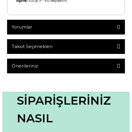
Ağırlık:
4,03 gr (+ - %10 değişebilir)
Yorumlar
Taksit Seçenekleri
Bu ürüne ilk yorumu siz yapın!
Yorum Yaz
Önerileriniz
Bu ürünün fiyat bilgisi, resim, ürün açıklamalarında ve diğer
konularda yetersiz gördüğünüz noktaları öneri formunu
kullanarak tarafımıza iletebilirsiniz.
Görüş ve önerileriniz için teşekkür ederiz.
SİPARİŞLERİNİZ
Ürün resmi kalitesiz, bozuk veya görüntülenemiyor.
NASIL
Ürün açıklamasında eksik bilgiler bulunuyor.
Ürün bilgilerinde hatalar bulunuyor.