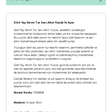
Dört Yaş Yarım Tur Sarı Altın Yüzük 14 Ayar
Dört Taş Yarım Tur Sarı Altın Yüzük, zarafetin ve estetiğin
mükemmel bir birleşimini temsil eden şık bir mücevher parçasıdır.
Bu yüzük, dört adet yarım tur kesimli taşın özel tasarımı ve sarı
altın malzemesiyle dikkat çekici bir zarafet sunar.
Yüzüğün dört taş yarım tur kesimli tasarımı, parmakta sofistike ve
çekici bir etki yaratırken, sarı altın malzemesi yüzüğe sıcaklık ve
lüks bir hava katar. Detaylı işçilik ve özenle seçilmiş malzemeler,
tasarımın özgünlüğünü ve kalitesini vurgular.
Dört Taş Yarım Tur Sarı Altın Yüzük, günlük kullanım için şık ve
özel bir seçenek olmanın yanı sıra özel günlerde veya etkinliklerde
de tarzınızı tamamlamak için mükemmel bir aksesuardır.
Cahide Jewelry'nin kalitesi ve şık tasarım anlayışı ile birleşen bu
yüzük, sizin için özel olan her anı daha da anlam dolu kılmak için
tasarlanmıştır.
Model Kodu:
Y000848
Madeni:
14 Ayar Altın