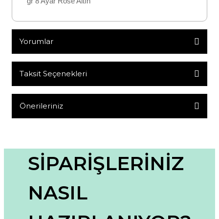
gr 8 Ayar Rose Altın
Yorumlar
Taksit Seçenekleri
Bu ürüne ilk yorumu siz yapın!
Yorum Yaz
Önerileriniz
Bu ürünün fiyat bilgisi, resim, ürün açıklamalarında ve diğer
konularda yetersiz gördüğünüz noktaları öneri formunu
kullanarak tarafımıza iletebilirsiniz.
Görüş ve önerileriniz için teşekkür ederiz.
SİPARİŞLERİNİZ
Ürün resmi kalitesiz, bozuk veya görüntülenemiyor.
NASIL
Ürün açıklamasında eksik bilgiler bulunuyor.
Ürün bilgilerinde hatalar bulunuyor.
Ürün fiyatı diğer sitelerden daha pahalı.