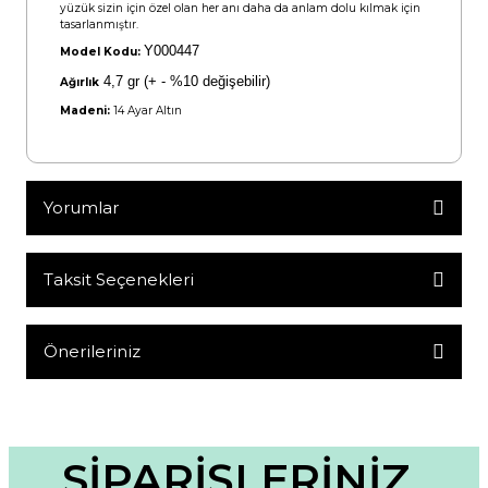
yüzük sizin için özel olan her anı daha da anlam dolu kılmak için
tasarlanmıştır.
Y000447
Model Kodu:
4,7 gr
(+ - %10 değişebilir)
Ağırlık
Madeni:
14 Ayar Altın
Yorumlar
Taksit Seçenekleri
Bu ürüne ilk yorumu siz yapın!
Yorum Yaz
Önerileriniz
Bu ürünün fiyat bilgisi, resim, ürün açıklamalarında ve diğer
konularda yetersiz gördüğünüz noktaları öneri formunu
kullanarak tarafımıza iletebilirsiniz.
Görüş ve önerileriniz için teşekkür ederiz.
SİPARİŞLERİNİZ