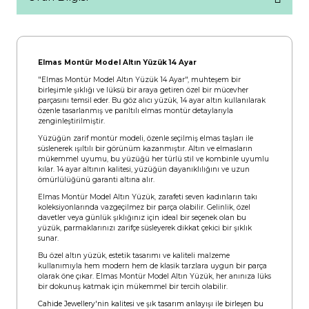
Elmas Montür Model Altın Yüzük 14 Ayar
"Elmas Montür Model Altın Yüzük 14 Ayar", muhteşem bir
birleşimle şıklığı ve lüksü bir araya getiren özel bir mücevher
parçasını temsil eder. Bu göz alıcı yüzük, 14 ayar altın kullanılarak
özenle tasarlanmış ve parıltılı elmas montür detaylarıyla
zenginleştirilmiştir.
Yüzüğün zarif montür modeli, özenle seçilmiş elmas taşları ile
süslenerek ışıltılı bir görünüm kazanmıştır. Altın ve elmasların
mükemmel uyumu, bu yüzüğü her türlü stil ve kombinle uyumlu
kılar. 14 ayar altının kalitesi, yüzüğün dayanıklılığını ve uzun
ömürlülüğünü garanti altına alır.
Elmas Montür Model Altın Yüzük, zarafeti seven kadınların takı
koleksiyonlarında vazgeçilmez bir parça olabilir. Gelinlik, özel
davetler veya günlük şıklığınız için ideal bir seçenek olan bu
yüzük, parmaklarınızı zarifçe süsleyerek dikkat çekici bir şıklık
sunar.
Bu özel altın yüzük, estetik tasarımı ve kaliteli malzeme
kullanımıyla hem modern hem de klasik tarzlara uygun bir parça
olarak öne çıkar. Elmas Montür Model Altın Yüzük, her anınıza lüks
bir dokunuş katmak için mükemmel bir tercih olabilir.
Cahide Jewellery'nin kalitesi ve şık tasarım anlayışı ile birleşen bu