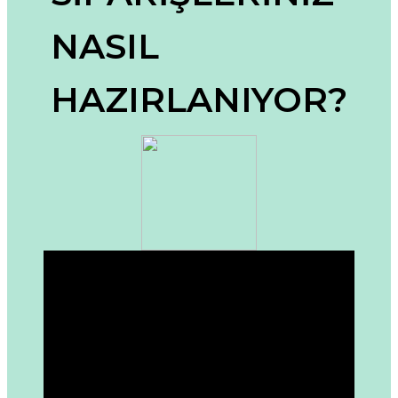
Ürün resmi kalitesiz, bozuk veya görüntülenemiyor.
NASIL
Ürün açıklamasında eksik bilgiler bulunuyor.
Ürün bilgilerinde hatalar bulunuyor.
HAZIRLANIYOR?
Ürün fiyatı diğer sitelerden daha pahalı.
Bu ürüne benzer farklı alternatifler olmalı.
Gönder