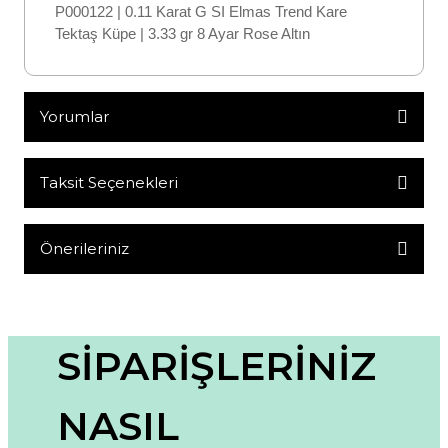
P000122 | 0.11 Karat G SI Elmas Trend Kare
Tektaş Küpe | 3.33 gr 8 Ayar Rose Altın
Yorumlar
Taksit Seçenekleri
Bu ürüne ilk yorumu siz yapın!
Yorum Yaz
Önerileriniz
Bu ürünün fiyat bilgisi, resim, ürün açıklamalarında ve diğer
konularda yetersiz gördüğünüz noktaları öneri formunu
kullanarak tarafımıza iletebilirsiniz.
Görüş ve önerileriniz için teşekkür ederiz.
SİPARİŞLERİNİZ
Ürün resmi kalitesiz, bozuk veya görüntülenemiyor.
NASIL
Ürün açıklamasında eksik bilgiler bulunuyor.
Ürün bilgilerinde hatalar bulunuyor.