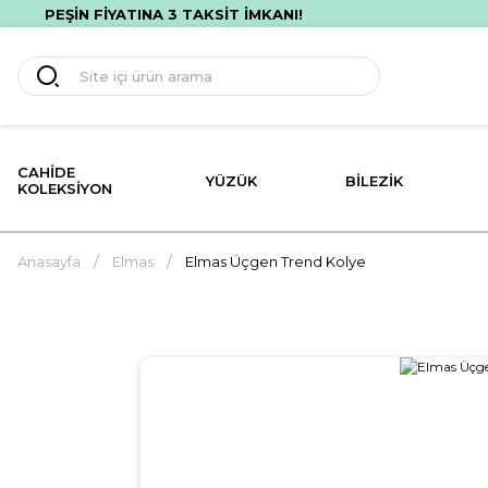
ÜCRETSİZ HIZLI TESLİMAT! İLK ALIŞVERİŞİNE ÖZEL %10 İNDİR
CAHIDE
YÜZÜK
BILEZIK
KOLEKSIYON
Anasayfa
Elmas
Elmas Üçgen Trend Kolye