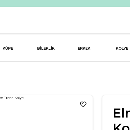
İM!
PEŞİN FİYATINA 3 TAKSİT İMKANI!
KÜPE
BILEKLIK
ERKEK
KOLYE
El
Ko