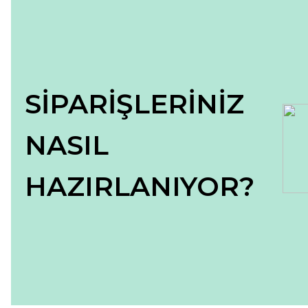
Ürün bilgilerinde hatalar bulunuyor.
Ürün fiyatı diğer sitelerden daha pahalı.
Bu ürüne benzer farklı alternatifler olmalı.
SİPARİŞLERİNİZ
NASIL
HAZIRLANIYOR?