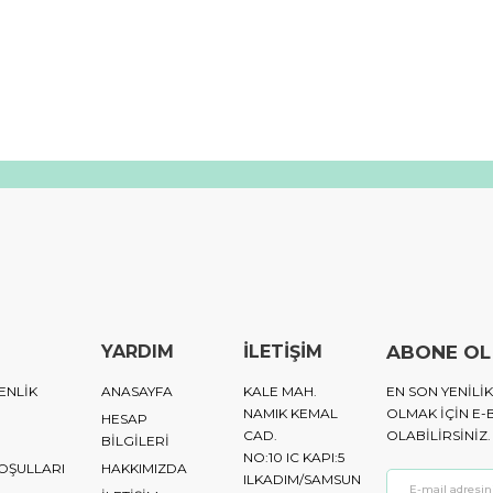
YARDIM
İLETİŞİM
ABONE OL
ENLİK
ANASAYFA
KALE MAH.
EN SON YENIL
NAMIK KEMAL
OLMAK IÇIN E-
HESAP
CAD.
OLABILIRSINIZ.
BİLGİLERİ
NO:10 IC KAPI:5
KOŞULLARI
HAKKIMIZDA
ILKADIM/SAMSUN