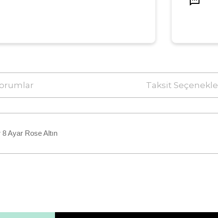
orumlar
Taksit Seçenekle
 8 Ayar Rose Altın
da yetersiz gördüğünüz noktaları öneri formunu kullanarak tarafımıza ile
Bu ürüne ilk yorumu siz yapın!
Yorum Yaz