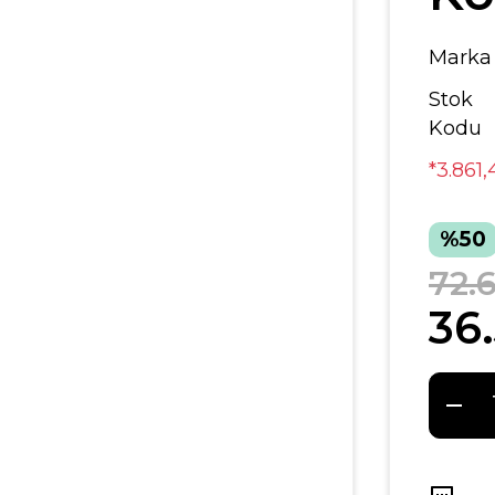
Marka
Stok
Kodu
*3.861
%50
72.6
36.