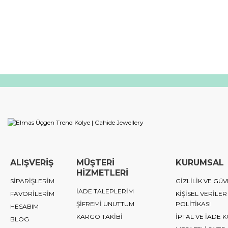
ALIŞVERİŞ
MÜŞTERİ
KURUMSAL
HİZMETLERİ
SİPARİŞLERİM
GİZLİLİK VE GÜV
İADE TALEPLERİM
FAVORİLERİM
KİŞİSEL VERİLER
ŞİFREMİ UNUTTUM
POLİTİKASI
HESABIM
KARGO TAKİBİ
İPTAL VE İADE 
BLOG