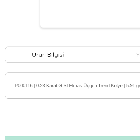
Ürün Bilgisi
Y
P000116 | 0.23 Karat G SI Elmas Üçgen Trend Kolye | 5.91 gr
Bu ürünün fiyat bilgisi, resim, ürün açıklamalarında ve diğer konular
Görüş ve önerileriniz için teşekkür ederiz.
Ürün resmi kalitesiz, bozuk veya görüntülenemiyor.
Ürün açıklamasında eksik bilgiler bulunuyor.