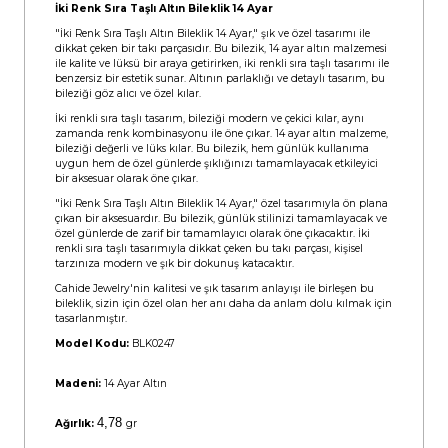
İki Renk Sıra Taşlı Altın Bileklik 14 Ayar
"İki Renk Sıra Taşlı Altın Bileklik 14 Ayar," şık ve özel tasarımı ile
dikkat çeken bir takı parçasıdır. Bu bilezik, 14 ayar altın malzemesi
ile kalite ve lüksü bir araya getirirken, iki renkli sıra taşlı tasarımı ile
benzersiz bir estetik sunar. Altının parlaklığı ve detaylı tasarım, bu
bileziği göz alıcı ve özel kılar.
İki renkli sıra taşlı tasarım, bileziği modern ve çekici kılar, aynı
zamanda renk kombinasyonu ile öne çıkar. 14 ayar altın malzeme,
bileziği değerli ve lüks kılar. Bu bilezik, hem günlük kullanıma
uygun hem de özel günlerde şıklığınızı tamamlayacak etkileyici
bir aksesuar olarak öne çıkar.
"İki Renk Sıra Taşlı Altın Bileklik 14 Ayar," özel tasarımıyla ön plana
çıkan bir aksesuardır. Bu bilezik, günlük stilinizi tamamlayacak ve
özel günlerde de zarif bir tamamlayıcı olarak öne çıkacaktır. İki
renkli sıra taşlı tasarımıyla dikkat çeken bu takı parçası, kişisel
tarzınıza modern ve şık bir dokunuş katacaktır.
Cahide Jewelry'nin kalitesi ve şık tasarım anlayışı ile birleşen bu
bileklik, sizin için özel olan her anı daha da anlam dolu kılmak için
tasarlanmıştır.
Model Kodu:
BLK0247
Madeni:
14 Ayar Altın
4,78
Ağırlık:
gr