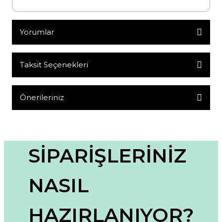
Yorumlar
Taksit Seçenekleri
Bu ürüne ilk yorumu siz yapın!
Yorum Yaz
Önerileriniz
Bu ürünün fiyat bilgisi, resim, ürün açıklamalarında ve diğer
konularda yetersiz gördüğünüz noktaları öneri formunu
kullanarak tarafımıza iletebilirsiniz.
Görüş ve önerileriniz için teşekkür ederiz.
SİPARİŞLERİNİZ
Ürün resmi kalitesiz, bozuk veya görüntülenemiyor.
NASIL
Ürün açıklamasında eksik bilgiler bulunuyor.
Ürün bilgilerinde hatalar bulunuyor.
HAZIRLANIYOR?
Ürün fiyatı diğer sitelerden daha pahalı.