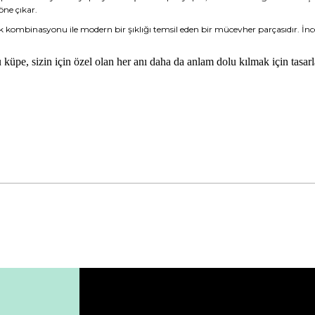
öne çıkar.
 kombinasyonu ile modern bir şıklığı temsil eden bir mücevher parçasıdır. İnce 
u küpe, sizin için özel olan her anı daha da anlam dolu kılmak için tasarl
da yetersiz gördüğünüz noktaları öneri formunu kullanarak tarafımıza ile
Bu ürüne ilk yorumu siz yapın!
Yorum Yaz