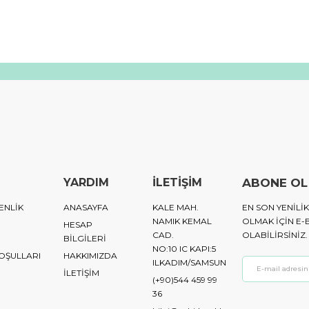
YARDIM
İLETİŞİM
ABONE OL
ENLİK
ANASAYFA
KALE MAH.
EN SON YENIL
NAMIK KEMAL
OLMAK IÇIN E-
HESAP
CAD.
OLABILIRSINIZ.
BİLGİLERİ
NO:10 IC KAPI:5
KOŞULLARI
HAKKIMIZDA
ILKADIM/SAMSUN
İLETİŞİM
(+90)544 459 99
36