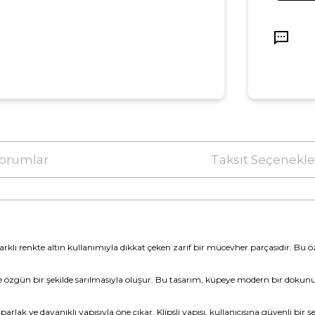
orumlar
Taksit Seçenekle
farklı renkte altın kullanımıyla dikkat çeken zarif bir mücevher parçasıdır. Bu 
ne özgün bir şekilde sarılmasıyla oluşur. Bu tasarım, küpeye modern bir dokunu
rlak ve dayanıklı yapısıyla öne çıkar. Klipsli yapısı, kullanıcısına güvenli bir ş