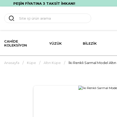
RETSİZ HIZLI TESLİMAT! İLK ALIŞVERİŞİNE ÖZEL %10 İNDİRİM!
CAHIDE
YÜZÜK
BILEZIK
KOLEKSIYON
Anasayfa
Küpe
Altın Küpe
İki Renkli Sarmal Model Altı