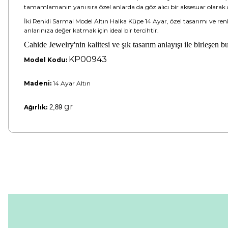
tamamlamanın yanı sıra özel anlarda da göz alıcı bir aksesuar olarak 
İki Renkli Sarmal Model Altın Halka Küpe 14 Ayar, özel tasarımı ve renk
anlarınıza değer katmak için ideal bir tercihtir.
Cahide Jewelry'nin kalitesi ve şık tasarım anlayışı ile birleşen b
KP00943
Model Kodu:
Madeni:
14 Ayar Altın
gr
Ağırlık:
2,89
Bu ürünün fiyat bilgisi, resim, ürün açıklamalarında ve diğer konular
Görüş ve önerileriniz için teşekkür ederiz.
Ürün resmi kalitesiz, bozuk veya görüntülenemiyor.
Ürün açıklamasında eksik bilgiler bulunuyor.
Ürün bilgilerinde hatalar bulunuyor.
Ürün fiyatı diğer sitelerden daha pahalı.