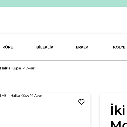
PEŞİN FİYATINA 3 TAKSİT İMKANI!
KÜPE
BILEKLIK
ERKEK
KOLYE
n Halka Küpe 14 Ayar
İk
Mo