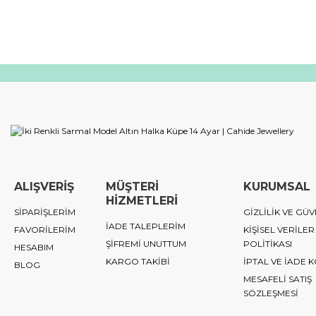
ALIŞVERİŞ
MÜŞTERİ
KURUMSAL
HİZMETLERİ
SİPARİŞLERİM
GİZLİLİK VE GÜV
İADE TALEPLERİM
FAVORİLERİM
KİŞİSEL VERİLER
ŞİFREMİ UNUTTUM
POLİTİKASI
HESABIM
KARGO TAKİBİ
İPTAL VE İADE 
BLOG
MESAFELİ SATIŞ
SÖZLEŞMESİ