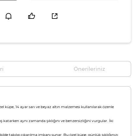
ri
Önerileriniz
özel küpe, 14 ayar sarı ve beyaz altın malzemesi kullanılarak özenle
ş katarken aynı zamanda şıklığını ve benzersizliğini vurgular. İki
ekilde takılıp çıkarılma imkanı sunar. Bu özel küpe, günlük şıklığınızı