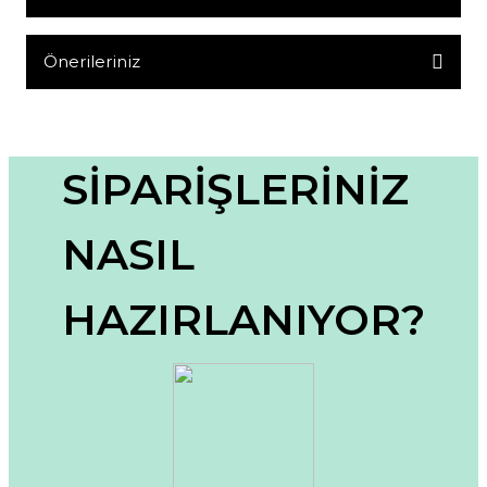
Yorum Yaz
Önerileriniz
Bu ürünün fiyat bilgisi, resim, ürün açıklamalarında ve diğer
konularda yetersiz gördüğünüz noktaları öneri formunu
kullanarak tarafımıza iletebilirsiniz.
Görüş ve önerileriniz için teşekkür ederiz.
SİPARİŞLERİNİZ
Ürün resmi kalitesiz, bozuk veya görüntülenemiyor.
NASIL
Ürün açıklamasında eksik bilgiler bulunuyor.
Ürün bilgilerinde hatalar bulunuyor.
HAZIRLANIYOR?
Ürün fiyatı diğer sitelerden daha pahalı.
Bu ürüne benzer farklı alternatifler olmalı.
Gönder