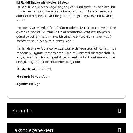
İki Renkli Snake Altın Kolye 14 Ayar
İki Renkli Snake Altın Kolye, çağdaş ve şık bir estetik sunan özel bir
mücevherdir. Bu kolye, altın ve beyaz altın gibi iki farklı renkteki
altınları birleştirerek, zarif bir yılan motifiyle benzersiz bir tasarım
sunar.
İnce detayları ve yılan figürünün modern çizgileri, bu kolyenin öne
çıkmasını sağlar. İki renkli altınlar arasındaki kontrast, kolyenin
görsel çekiciliğini artırır. İnce bir zincirle birleştirilen snake motif,
zarafet ve stilin birleşimini temsil eder.
İki Renkli Snake Altın Kolye, özel günlerde veya günlük kullanımda
modern şıklığınızı tamamlamak için mükemmel bir seçenektir. Bu
kolye, tasarımındaki özgünlük ve iki renkli altın kombinasyonu ile
öne çıkan göz alıcı bir mücevher parçasıdır.
Model Kodu:
ZN01026
Madeni:
14 Ayar Altın
Ağırlık:
10,83 gr
Yorumlar
Taksit Seçenekleri
Bu ürüne ilk yorumu siz yapın!