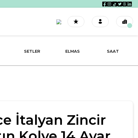
SETLER
ELMAS
SAAT
ce İtalyan Zincir
tın Kolye 14 Ayar