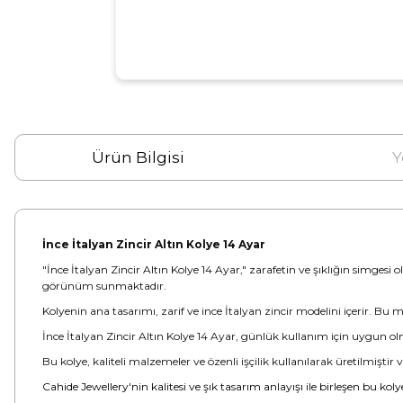
Ürün Bilgisi
Y
İnce İtalyan Zincir Altın Kolye 14 Ayar
"İnce İtalyan Zincir Altın Kolye 14 Ayar," zarafetin ve şıklığın simgesi o
görünüm sunmaktadır.
Kolyenin ana tasarımı, zarif ve ince İtalyan zincir modelini içerir. Bu mo
İnce İtalyan Zincir Altın Kolye 14 Ayar, günlük kullanım için uygun olm
Bu kolye, kaliteli malzemeler ve özenli işçilik kullanılarak üretilmiştir
Cahide Jewellery'nin kalitesi ve şık tasarım anlayışı ile birleşen bu kol