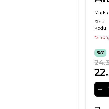
Marka
Stok
Kodu
*2.404
%7
24.3
22