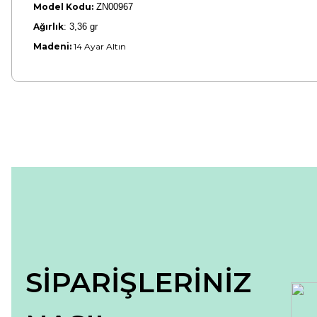
Model Kodu:
ZN00967
Ağırlık
:
3,36 gr
Madeni:
14 Ayar Altın
Bu ürünün fiyat bilgisi, resim, ürün açıklamalarında ve diğer konular
Görüş ve önerileriniz için teşekkür ederiz.
Ürün resmi kalitesiz, bozuk veya görüntülenemiyor.
Ürün açıklamasında eksik bilgiler bulunuyor.
Ürün bilgilerinde hatalar bulunuyor.
Ürün fiyatı diğer sitelerden daha pahalı.
Bu ürüne benzer farklı alternatifler olmalı.
SİPARİŞLERİNİZ