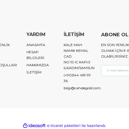
YARDIM
İLETİŞİM
ABONE OL
ENLİK
ANASAYFA
KALE MAH.
EN SON YENIL
NAMIK KEMAL
OLMAK IÇIN E-
HESAP
CAD.
OLABILIRSINIZ.
BİLGİLERİ
NO:10 IC KAPI:5
KOŞULLARI
HAKKIMIZDA
ILKADIM/SAMSUN
İLETİŞİM
(+90)544 459 99
36
bilgi@cahidegold.com
ile
ideasoft
e-