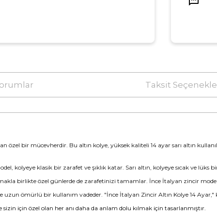
orumlar
Taksit Seçenekle
lan özel bir mücevherdir. Bu altın kolye, yüksek kaliteli 14 ayar sarı altın kullan
del, kolyeye klasik bir zarafet ve şıklık katar. Sarı altın, kolyeye sıcak ve lüks 
akla birlikte özel günlerde de zarafetinizi tamamlar. İnce İtalyan zincir modeli
 ve uzun ömürlü bir kullanım vadeder. "İnce İtalyan Zincir Altın Kolye 14 Ayar," kl
ye sizin için özel olan her anı daha da anlam dolu kılmak için tasarlanmıştır.