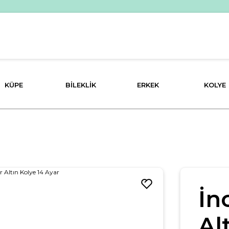
KÜPE
BILEKLIK
ERKEK
KOLYE
İn
Al