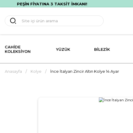
PEŞİN FİYATINA 3 TAKSİT İMKANI!
CAHIDE
YÜZÜK
BILEZIK
KOLEKSIYON
Anasayfa
Kolye
İnce İtalyan Zincir Altın Kolye 14 Ayar