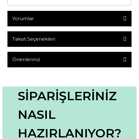
Yorumlar
Taksit Seçenekleri
Bu ürüne ilk yorumu siz yapın!
Yorum Yaz
Önerileriniz
Bu ürünün fiyat bilgisi, resim, ürün açıklamalarında ve diğer
konularda yetersiz gördüğünüz noktaları öneri formunu
kullanarak tarafımıza iletebilirsiniz.
Görüş ve önerileriniz için teşekkür ederiz.
SİPARİŞLERİNİZ
Ürün resmi kalitesiz, bozuk veya görüntülenemiyor.
NASIL
Ürün açıklamasında eksik bilgiler bulunuyor.
Ürün bilgilerinde hatalar bulunuyor.
HAZIRLANIYOR?
Ürün fiyatı diğer sitelerden daha pahalı.
Bu ürüne benzer farklı alternatifler olmalı.