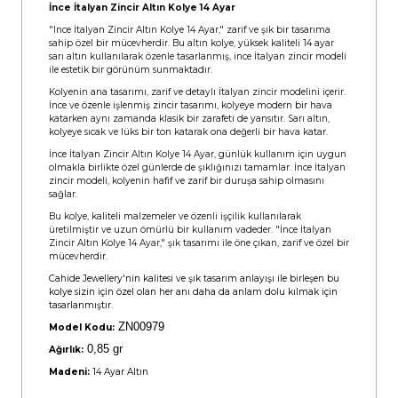
İnce İtalyan Zincir Altın Kolye 14 Ayar
"Ince İtalyan Zincir Altın Kolye 14 Ayar," zarif ve şık bir tasarıma
sahip özel bir mücevherdir. Bu altın kolye, yüksek kaliteli 14 ayar
sarı altın kullanılarak özenle tasarlanmış, ince İtalyan zincir modeli
ile estetik bir görünüm sunmaktadır.
Kolyenin ana tasarımı, zarif ve detaylı İtalyan zincir modelini içerir.
İnce ve özenle işlenmiş zincir tasarımı, kolyeye modern bir hava
katarken aynı zamanda klasik bir zarafeti de yansıtır. Sarı altın,
kolyeye sıcak ve lüks bir ton katarak ona değerli bir hava katar.
İnce İtalyan Zincir Altın Kolye 14 Ayar, günlük kullanım için uygun
olmakla birlikte özel günlerde de şıklığınızı tamamlar. İnce İtalyan
zincir modeli, kolyenin hafif ve zarif bir duruşa sahip olmasını
sağlar.
Bu kolye, kaliteli malzemeler ve özenli işçilik kullanılarak
üretilmiştir ve uzun ömürlü bir kullanım vadeder. "İnce İtalyan
Zincir Altın Kolye 14 Ayar," şık tasarımı ile öne çıkan, zarif ve özel bir
mücevherdir.
Cahide Jewellery'nin kalitesi ve şık tasarım anlayışı ile birleşen bu
kolye sizin için özel olan her anı daha da anlam dolu kılmak için
tasarlanmıştır.
ZN00979
Model Kodu:
0,85 gr
Ağırlık:
Madeni:
14 Ayar Altın