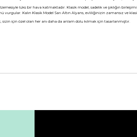
alzemesiyle lüks bir hava katmaktadır. Klasik model, sadelik ve şıklığın birleşimi
 vurgular. Kalın Klasik Model Sarı Altın Alyans, evliliğinizin zamansız ve klasik
k, sizin için özel olan her anı daha da anlam dolu kılmak için tasarlanmıştır.
da yetersiz gördüğünüz noktaları öneri formunu kullanarak tarafımıza ile
Bu ürüne ilk yorumu siz yapın!
Yorum Yaz