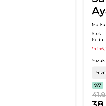
Ay
Marka
Stok
Kodu
*4.146
Yüzük
%7
41.
38