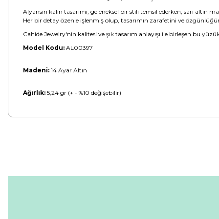
Alyansın kalın tasarımı, geleneksel bir stili temsil ederken, sarı altın m
Her bir detay özenle işlenmiş olup, tasarımın zarafetini ve özgünlüğünü
Cahide Jewelry'nin kalitesi ve şık tasarım anlayışı ile birleşen bu yüzü
Model Kodu:
AL00397
Madeni:
14 Ayar Altın
Ağırlık:
5,24 gr (+ - %10 değişebilir)
Bu ürünün fiyat bilgisi, resim, ürün açıklamalarında ve diğer konular
Görüş ve önerileriniz için teşekkür ederiz.
Ürün resmi kalitesiz, bozuk veya görüntülenemiyor.
Ürün açıklamasında eksik bilgiler bulunuyor.
Ürün bilgilerinde hatalar bulunuyor.
Ürün fiyatı diğer sitelerden daha pahalı.
Bu ürüne benzer farklı alternatifler olmalı.