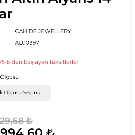
ar
CAHİDE JEWELLERY
AL00397
,75 ₺ den başlayan taksitlerle!
 Ölçüsü
929,68 ₺
.994,60 ₺