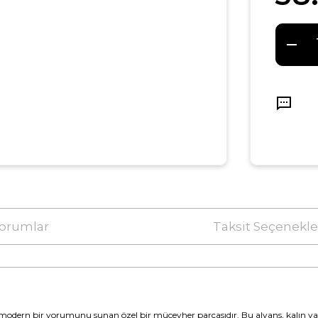
orumlar
Taksit Seçenekle
 modern bir yorumunu sunan özel bir mücevher parçasıdır. Bu alyans, kalın yapıs