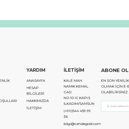
YARDIM
İLETİŞİM
ABONE OL
ENLİK
ANASAYFA
KALE MAH.
EN SON YENIL
NAMIK KEMAL
OLMAK IÇIN E-
HESAP
CAD.
OLABILIRSINIZ.
BİLGİLERİ
NO:10 IC KAPI:5
KOŞULLARI
HAKKIMIZDA
ILKADIM/SAMSUN
İLETİŞİM
(+90)544 459 99
36
bilgi@cahidegold.com