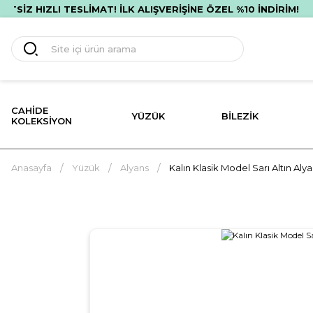
IZLI TESLİMAT! İLK ALIŞVERİŞİNE ÖZEL %10 İNDİRİM!
PEŞ
CAHIDE
YÜZÜK
BILEZIK
KOLEKSIYON
Anasayfa
Yüzük
Alyans
Kalın Klasik Model Sarı Altın Alya