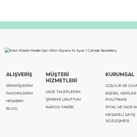
ALIŞVERİŞ
MÜŞTERİ
KURUMSAL
HİZMETLERİ
SİPARİŞLERİM
GİZLİLİK VE GÜV
İADE TALEPLERİM
FAVORİLERİM
KİŞİSEL VERİLER
ŞİFREMİ UNUTTUM
POLİTİKASI
HESABIM
KARGO TAKİBİ
İPTAL VE İADE 
BLOG
MESAFELİ SATIŞ
SÖZLEŞMESİ