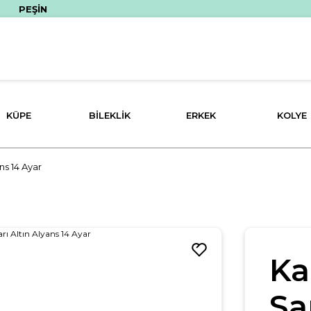
İN FİYATINA 3 TAKSİT İMKANI!
KÜPE
BILEKLIK
ERKEK
KOLYE
ns 14 Ayar
Ka
Sa