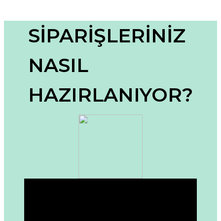
konularda yetersiz gördüğünüz noktaları öneri formunu
kullanarak tarafımıza iletebilirsiniz.
Görüş ve önerileriniz için teşekkür ederiz.
SİPARİŞLERİNİZ
Ürün resmi kalitesiz, bozuk veya görüntülenemiyor.
NASIL
Ürün açıklamasında eksik bilgiler bulunuyor.
Ürün bilgilerinde hatalar bulunuyor.
HAZIRLANIYOR?
Ürün fiyatı diğer sitelerden daha pahalı.
Bu ürüne benzer farklı alternatifler olmalı.
Gönder