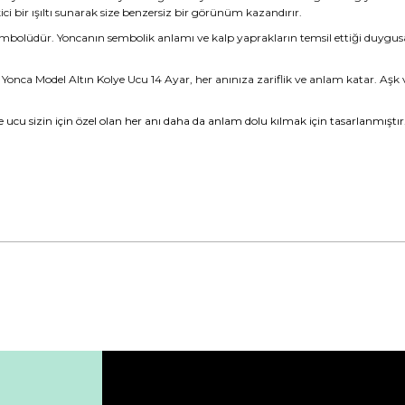
ci bir ışıltı sunarak size benzersiz bir görünüm kazandırır.
bolüdür. Yoncanın sembolik anlamı ve kalp yaprakların temsil ettiği duygusal der
ı Yonca Model Altın Kolye Ucu 14 Ayar, her anınıza zariflik ve anlam katar. Aşk 
ye ucu sizin için özel olan her anı daha da anlam dolu kılmak için tasarlanmıştır
da yetersiz gördüğünüz noktaları öneri formunu kullanarak tarafımıza ile
Bu ürüne ilk yorumu siz yapın!
Yorum Yaz