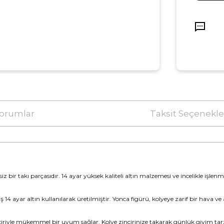
orumlar
Taksit Seçenekle
iz bir takı parçasıdır. 14 ayar yüksek kaliteli altın malzemesi ve incelikle işlen
iş 14 ayar altın kullanılarak üretilmiştir. Yonca figürü, kolyeye zarif bir hava
nciriyle mükemmel bir uyum sağlar. Kolye zincirinize takarak günlük giyim tarz