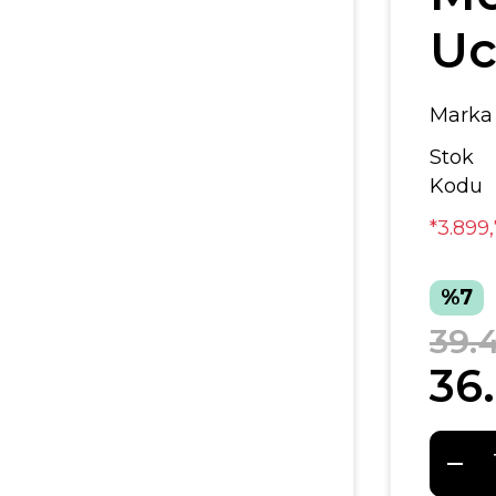
Uc
Marka
Stok
Kodu
*3.899
%7
39.
36