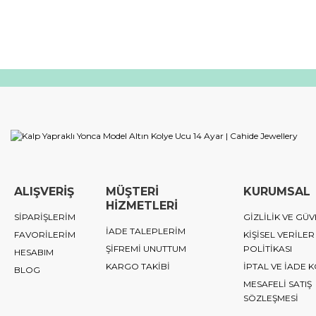
ALIŞVERİŞ
MÜŞTERİ
KURUMSAL
HİZMETLERİ
SİPARİŞLERİM
GİZLİLİK VE GÜV
İADE TALEPLERİM
FAVORİLERİM
KİŞİSEL VERİLER
ŞİFREMİ UNUTTUM
POLİTİKASI
HESABIM
KARGO TAKİBİ
İPTAL VE İADE 
BLOG
MESAFELİ SATIŞ
SÖZLEŞMESİ