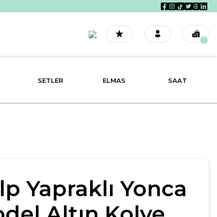
SETLER
ELMAS
SAAT
lp Yapraklı Yonca
del Altın Kolye