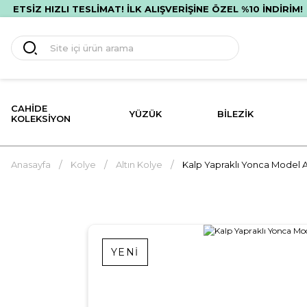
 HIZLI TESLİMAT! İLK ALIŞVERİŞİNE ÖZEL %10 İNDİRİM!
P
CAHIDE
YÜZÜK
BILEZIK
KOLEKSIYON
Anasayfa
Kolye
Altın Kolye
Kalp Yapraklı Yonca Model A
YENİ