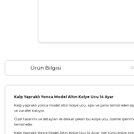
Ürün Bilgisi
Y
Kalp Yapraklı Yonca Model Altın Kolye Ucu 14 Ayar
Kalp yapraklı yonca model altın kolye ucu, aşkı ve şansı temsil eden eşs
ve zarafet katıyor.
Özel tasarımı ve detayları ile dikkat çeken bu kolye ucu, özenle işlenm
temsil eder.
Kalp Yapraklı Yonca Model Altın Kolye Ucu 14 Ayar, her türlü kolye zi