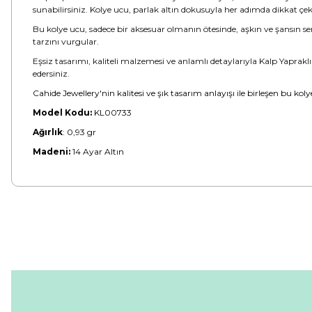
sunabilirsiniz. Kolye ucu, parlak altın dokusuyla her adımda dikkat çeki
Bu kolye ucu, sadece bir aksesuar olmanın ötesinde, aşkın ve şansın sem
tarzını vurgular.
Eşsiz tasarımı, kaliteli malzemesi ve anlamlı detaylarıyla Kalp Yaprakl
edersiniz.
Cahide Jewellery'nin kalitesi ve şık tasarım anlayışı ile birleşen bu kol
Model Kodu:
KL00733
Ağırlık
:
0,93 gr
Madeni:
14 Ayar Altın
Bu ürünün fiyat bilgisi, resim, ürün açıklamalarında ve diğer konular
Görüş ve önerileriniz için teşekkür ederiz.
Ürün resmi kalitesiz, bozuk veya görüntülenemiyor.
Ürün açıklamasında eksik bilgiler bulunuyor.
Ürün bilgilerinde hatalar bulunuyor.
Ürün fiyatı diğer sitelerden daha pahalı.