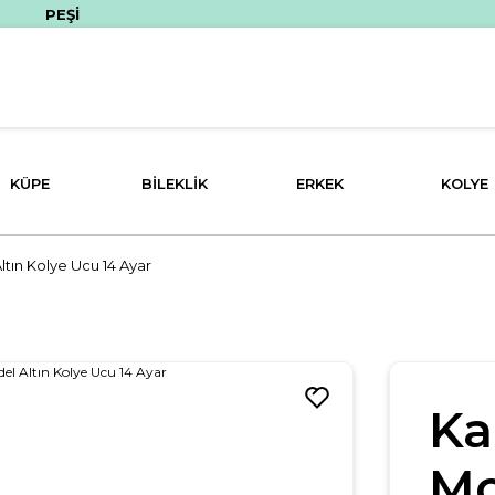
EŞİN FİYATINA 3 TAKSİT İMKANI!
KÜPE
BILEKLIK
ERKEK
KOLYE
ltın Kolye Ucu 14 Ayar
Ka
Mo