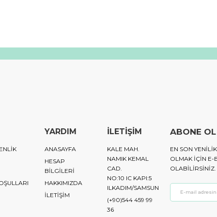
YARDIM
İLETİŞİM
ABONE OL
ENLİK
ANASAYFA
KALE MAH.
EN SON YENIL
NAMIK KEMAL
OLMAK IÇIN E-
HESAP
CAD.
OLABILIRSINIZ.
BİLGİLERİ
NO:10 IC KAPI:5
KOŞULLARI
HAKKIMIZDA
ILKADIM/SAMSUN
İLETİŞİM
(+90)544 459 99
36