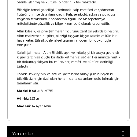
özenle işlenmiş ve kültürel bir derinlik taşımaktadır.
Bileziğin temel çekiciliği, üzerindeki kalp motifleri ve Şahmeran
figürünün ince detaylarındadır. Kalp sembolü, aşkın ve duygusal
bağların sembolüdür. Şahmeran figürü ise Mezopotamya
mitolojisinde güzellik ve bilgelik sembolü olarak kabul edilir.
Altın bilezik, kalp ve Şahmeran figürünü zarif bir şekilde birleştirir.
Altın malzemenin ışıltısı, bileziği taşıyan kişiye zarafet ve lüks bir
hava katar. Bilezik, geleneksel tasarımı modern bir dokunuşla
birleştirir.
Kalpli Şahmeran Altın Bileklik, aşkı ve mitolojiyi bir araya getirerek
kişisel tarzınıza güçlü bir ifade katmanızı sağlar. Her anınıza mistik
bir dokunuş ekleyen bu mücevher, zarafeti ve kültürel derinliği
birleştirir.
Cahide Jewelry'nin kalitesi ve şık tasarım anlayışı ile birleşen bu
bileklik sizin için özel olan her anı daha da anlam dolu kılmak için
tasarlanmıştır.
Model Kodu:
BLK0781
Ağırlık:
3,33 gr
Madeni:
14 Ayar Altın
Yorumlar