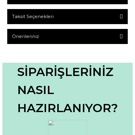
Taksit Seçenekleri
Bu ürüne ilk yorumu siz yapın!
Yorum Yaz
Önerileriniz
Bu ürünün fiyat bilgisi, resim, ürün açıklamalarında ve diğer
konularda yetersiz gördüğünüz noktaları öneri formunu
kullanarak tarafımıza iletebilirsiniz.
Görüş ve önerileriniz için teşekkür ederiz.
SİPARİŞLERİNİZ
Ürün resmi kalitesiz, bozuk veya görüntülenemiyor.
NASIL
Ürün açıklamasında eksik bilgiler bulunuyor.
Ürün bilgilerinde hatalar bulunuyor.
HAZIRLANIYOR?
Ürün fiyatı diğer sitelerden daha pahalı.
Bu ürüne benzer farklı alternatifler olmalı.