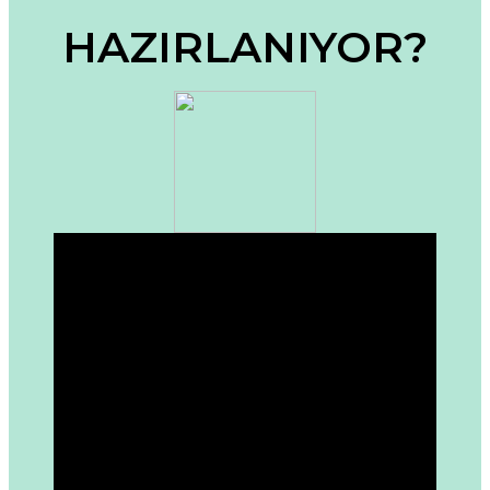
Ürün bilgilerinde hatalar bulunuyor.
HAZIRLANIYOR?
Ürün fiyatı diğer sitelerden daha pahalı.
Bu ürüne benzer farklı alternatifler olmalı.
Gönder