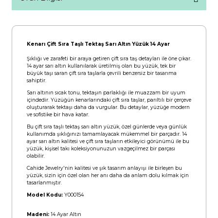
Kenarı Çift Sıra Taşlı Tektaş Sarı Altın Yüzük 14 Ayar
Şıklığı ve zarafeti bir araya getiren çift sıra taş detayları ile öne çıkar.
14 ayar sarı altın kullanılarak üretilmiş olan bu yüzük, tek bir
büyük taşı saran çift sıra taşlarla çevrili benzersiz bir tasarıma
sahiptir.
Sarı altının sıcak tonu, tektaşın parlaklığı ile muazzam bir uyum
içindedir. Yüzüğün kenarlarındaki çift sıra taşlar, parıltılı bir çerçeve
oluşturarak tektaşı daha da vurgular. Bu detaylar, yüzüğe modern
ve sofistike bir hava katar.
Bu çift sıra taşlı tektaş sarı altın yüzük, özel günlerde veya günlük
kullanımda şıklığınızı tamamlayacak mükemmel bir parçadır. 14
ayar sarı altın kalitesi ve çift sıra taşların etkileyici görünümü ile bu
yüzük, kişisel takı koleksiyonunuzun vazgeçilmez bir parçası
olabilir.
Cahide Jewelry'nin kalitesi ve şık tasarım anlayışı ile birleşen bu
yüzük, sizin için özel olan her anı daha da anlam dolu kılmak için
tasarlanmıştır.
Model Kodu:
Y000154
Madeni:
14 Ayar Altın