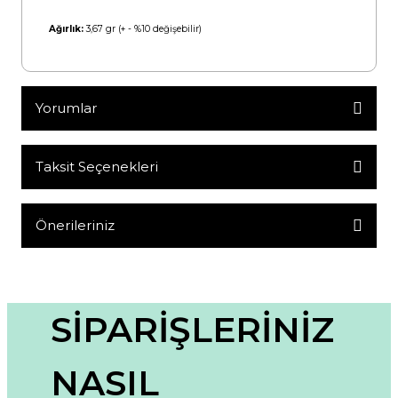
Ağırlık:
3,67 gr (+ - %10 değişebilir)
Yorumlar
Taksit Seçenekleri
Bu ürüne ilk yorumu siz yapın!
Yorum Yaz
Önerileriniz
Bu ürünün fiyat bilgisi, resim, ürün açıklamalarında ve diğer
konularda yetersiz gördüğünüz noktaları öneri formunu
kullanarak tarafımıza iletebilirsiniz.
Görüş ve önerileriniz için teşekkür ederiz.
SİPARİŞLERİNİZ
Ürün resmi kalitesiz, bozuk veya görüntülenemiyor.
NASIL
Ürün açıklamasında eksik bilgiler bulunuyor.