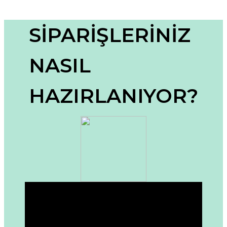
konularda yetersiz gördüğünüz noktaları öneri formunu
kullanarak tarafımıza iletebilirsiniz.
Görüş ve önerileriniz için teşekkür ederiz.
SİPARİŞLERİNİZ
Ürün resmi kalitesiz, bozuk veya görüntülenemiyor.
NASIL
Ürün açıklamasında eksik bilgiler bulunuyor.
Ürün bilgilerinde hatalar bulunuyor.
HAZIRLANIYOR?
Ürün fiyatı diğer sitelerden daha pahalı.
Bu ürüne benzer farklı alternatifler olmalı.
Gönder