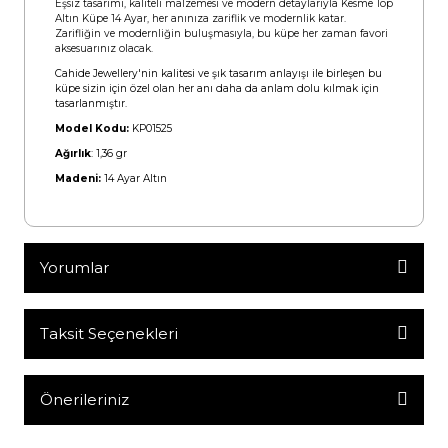
Eşsiz tasarımı, kaliteli malzemesi ve modern detaylarıyla Kesme Top
Altın Küpe 14 Ayar, her anınıza zariflik ve modernlik katar.
Zarifliğin ve modernliğin buluşmasıyla, bu küpe her zaman favori
aksesuarınız olacak.
Cahide Jewellery'nin kalitesi ve şık tasarım anlayışı ile birleşen bu
küpe sizin için özel olan her anı daha da anlam dolu kılmak için
tasarlanmıştır.
Model Kodu:
KP01525
Ağırlık
: 1,36
gr
Madeni:
14 Ayar Altın
Yorumlar
Taksit Seçenekleri
Bu ürüne ilk yorumu siz yapın!
Yorum Yaz
Önerileriniz
Bu ürünün fiyat bilgisi, resim, ürün açıklamalarında ve diğer