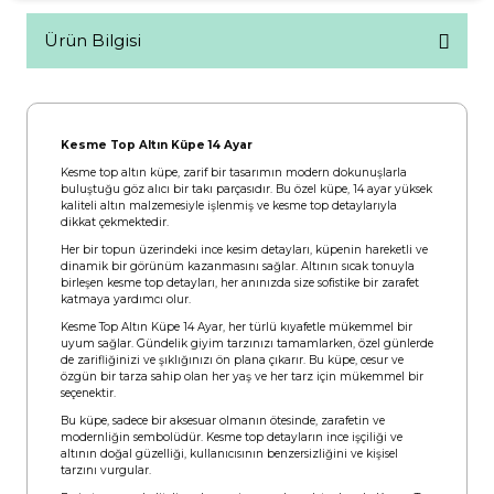
Ürün Bilgisi
Kesme Top Altın Küpe 14 Ayar
Kesme top altın küpe, zarif bir tasarımın modern dokunuşlarla
buluştuğu göz alıcı bir takı parçasıdır. Bu özel küpe, 14 ayar yüksek
kaliteli altın malzemesiyle işlenmiş ve kesme top detaylarıyla
dikkat çekmektedir.
Her bir topun üzerindeki ince kesim detayları, küpenin hareketli ve
dinamik bir görünüm kazanmasını sağlar. Altının sıcak tonuyla
birleşen kesme top detayları, her anınızda size sofistike bir zarafet
katmaya yardımcı olur.
Kesme Top Altın Küpe 14 Ayar, her türlü kıyafetle mükemmel bir
uyum sağlar. Gündelik giyim tarzınızı tamamlarken, özel günlerde
de zarifliğinizi ve şıklığınızı ön plana çıkarır. Bu küpe, cesur ve
özgün bir tarza sahip olan her yaş ve her tarz için mükemmel bir
seçenektir.
Bu küpe, sadece bir aksesuar olmanın ötesinde, zarafetin ve
modernliğin sembolüdür. Kesme top detayların ince işçiliği ve
altının doğal güzelliği, kullanıcısının benzersizliğini ve kişisel
tarzını vurgular.