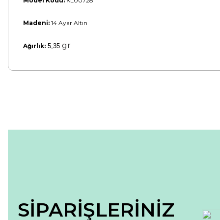
Model Kodu:
KL00728
Madeni:
14 Ayar Altın
gr
Ağırlık:
5,35
Bu ürünün fiyat bilgisi, resim, ürün açıklamalarında ve diğer konular
Görüş ve önerileriniz için teşekkür ederiz.
Ürün resmi kalitesiz, bozuk veya görüntülenemiyor.
Ürün açıklamasında eksik bilgiler bulunuyor.
Ürün bilgilerinde hatalar bulunuyor.
Ürün fiyatı diğer sitelerden daha pahalı.
Bu ürüne benzer farklı alternatifler olmalı.
SİPARİŞLERİNİZ