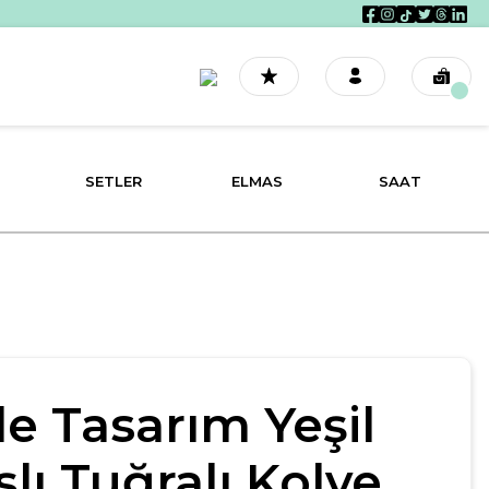
SETLER
ELMAS
SAAT
le Tasarım Yeşil
şlı Tuğralı Kolye