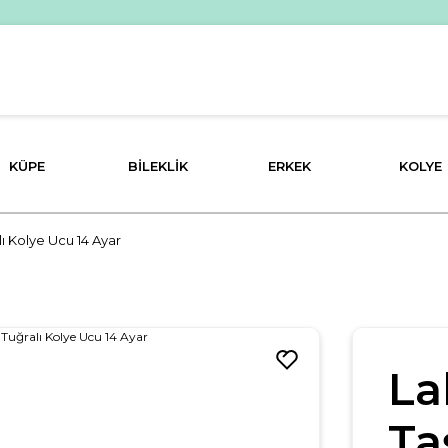
KÜPE
BILEKLIK
ERKEK
KOLYE
lı Kolye Ucu 14 Ayar
La
Ta