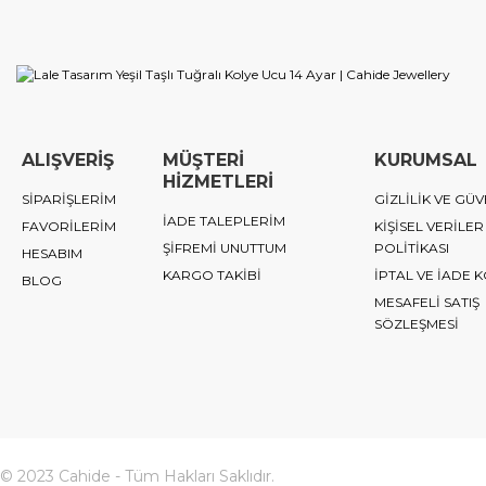
ALIŞVERİŞ
MÜŞTERİ
KURUMSAL
HİZMETLERİ
SİPARİŞLERİM
GİZLİLİK VE GÜV
İADE TALEPLERİM
FAVORİLERİM
KİŞİSEL VERİLER
ŞİFREMİ UNUTTUM
POLİTİKASI
HESABIM
KARGO TAKİBİ
İPTAL VE İADE 
BLOG
MESAFELİ SATIŞ
SÖZLEŞMESİ
© 2023 Cahide - Tüm Hakları Saklıdır.