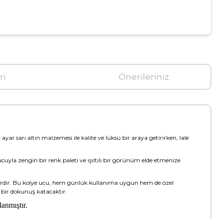
ri
Önerileriniz
yar sarı altın malzemesi ile kalite ve lüksü bir araya getirirken, lale
ucuyla zengin bir renk paleti ve ışıltılı bir görünüm elde etmenize
cevherdir. Bu kolye ucu, hem günlük kullanıma uygun hem de özel
if bir dokunuş katacaktır.
lanmıştır.