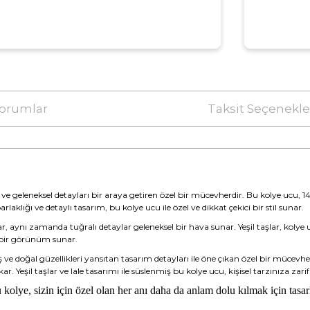
orumlar
Taksit Seçenekle
ve geleneksel detayları bir araya getiren özel bir mücevherdir. Bu kolye ucu, 14 a
arlaklığı ve detaylı tasarım, bu kolye ucu ile özel ve dikkat çekici bir stil sunar.
ar, aynı zamanda tuğralı detaylar geleneksel bir hava sunar. Yeşil taşlar, kolye 
s bir görünüm sunar.
nuş ve doğal güzellikleri yansıtan tasarım detayları ile öne çıkan özel bir mü
r. Yeşil taşlar ve lale tasarımı ile süslenmiş bu kolye ucu, kişisel tarzınıza zar
u kolye, sizin için özel olan her anı daha da anlam dolu kılmak için tasar