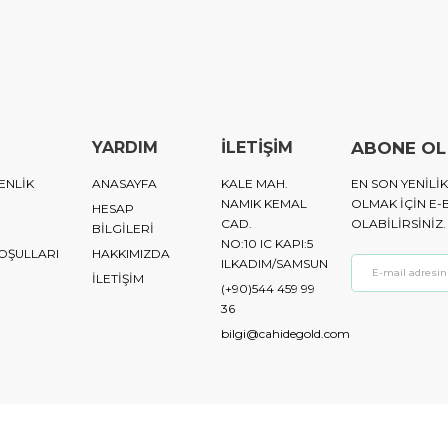
YARDIM
İLETİŞİM
ABONE OL
ENLİK
ANASAYFA
KALE MAH.
EN SON YENIL
NAMIK KEMAL
OLMAK IÇIN E-
HESAP
CAD.
OLABILIRSINIZ.
BİLGİLERİ
NO:10 IC KAPI:5
KOŞULLARI
HAKKIMIZDA
ILKADIM/SAMSUN
İLETİŞİM
(+90)544 459 99
36
bilgi@cahidegold.com