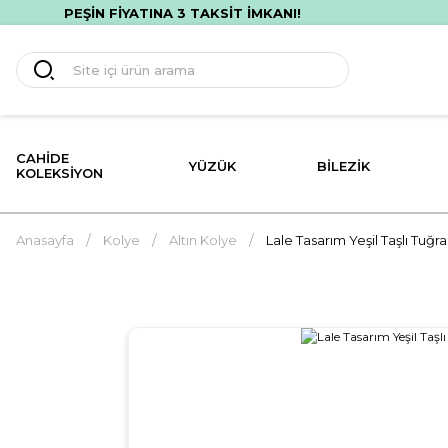
PEŞİN FİYATINA 3 TAKSİT İMKANI!
CAHIDE
YÜZÜK
BILEZIK
KOLEKSIYON
Anasayfa
Kolye
Altın Kolye
Lale Tasarım Yeşil Taşlı Tuğra