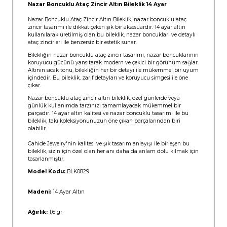
Nazar Boncuklu Ataç Zincir Altın Bileklik 14 Ayar
Nazar Boncuklu Ataç Zincir Altın Bileklik, nazar boncuklu ataç
zincir tasarımı ile dikkat çeken şık bir aksesuardır. 14 ayar altın
kullanılarak üretilmiş olan bu bileklik, nazar boncukları ve detaylı
ataç zincirleri ile benzersiz bir estetik sunar.
Bilekliğin nazar boncuklu ataç zincir tasarımı, nazar boncuklarının
koruyucu gücünü yansıtarak modern ve çekici bir görünüm sağlar.
Altının sıcak tonu, bilekliğin her bir detayı ile mükemmel bir uyum
içindedir. Bu bileklik, zarif detayları ve koruyucu simgesi ile öne
çıkar.
Nazar boncuklu ataç zincir altın bileklik, özel günlerde veya
günlük kullanımda tarzınızı tamamlayacak mükemmel bir
parçadır. 14 ayar altın kalitesi ve nazar boncuklu tasarımı ile bu
bileklik, takı koleksiyonunuzun öne çıkan parçalarından biri
olabilir.
Cahide Jewelry'nin kalitesi ve şık tasarım anlayışı ile birleşen bu
bileklik, sizin için özel olan her anı daha da anlam dolu kılmak için
tasarlanmıştır.
Model Kodu:
BLK0829
Madeni:
14 Ayar Altın
Ağırlık:
1,6 gr