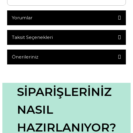
Yorumlar
Taksit Seçenekleri
Bu ürüne ilk yorumu siz yapın!
Yorum Yaz
Önerileriniz
Bu ürünün fiyat bilgisi, resim, ürün açıklamalarında ve diğer
konularda yetersiz gördüğünüz noktaları öneri formunu
kullanarak tarafımıza iletebilirsiniz.
Görüş ve önerileriniz için teşekkür ederiz.
SİPARİŞLERİNİZ
Ürün resmi kalitesiz, bozuk veya görüntülenemiyor.
NASIL
Ürün açıklamasında eksik bilgiler bulunuyor.
Ürün bilgilerinde hatalar bulunuyor.
HAZIRLANIYOR?
Ürün fiyatı diğer sitelerden daha pahalı.
Bu ürüne benzer farklı alternatifler olmalı.